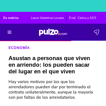
Es noticia:
Laura Valentina Lozano
Enel, Celsia y AES
Po
ECONOMÍA
Asustan a personas que viven
en arriendo: los pueden sacar
del lugar en el que viven
Hay varios motivos por los que los
arrendadores pueden dar por terminado el
contrato unilateralmente, aunque la mayoría
son por faltas de los arrendatarios.