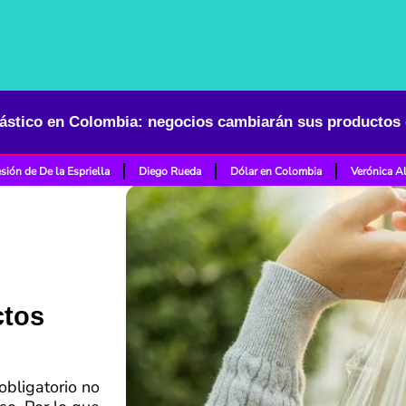
sión de De la Espriella
Diego Rueda
Dólar en Colombia
Verónica A
ctos
obligatorio no