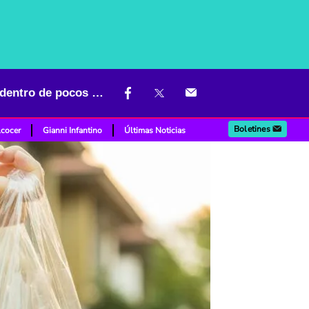
Adiós al plástico en Colombia: negocios cambiarán sus productos dentro de pocos días
Boletines
lcocer
Gianni Infantino
Últimas Noticias