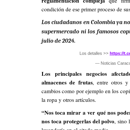
reglamentación compleja
que firm
condición de ese primer proceso de sus
Los ciudadanos en Colombia ya no 
supermercado ni los famosos copit
julio de 2024.
Los detalles >>
https://t
— Noticias Carac
Los principales negocios afectad
almacenes de frutas
, entre otros y
cambios como por ejemplo en los copit
la ropa y otros artículos.
“Nos toca mirar a ver qué nos pode
nos toca protegerlas del polvo
, sino
lavandería en el citado medio.