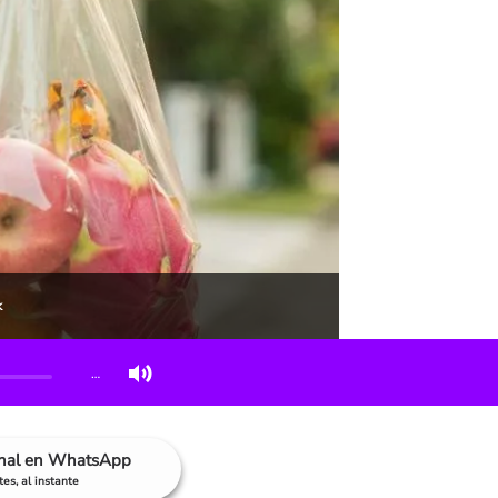
k
…
anal en WhatsApp
es, al instante