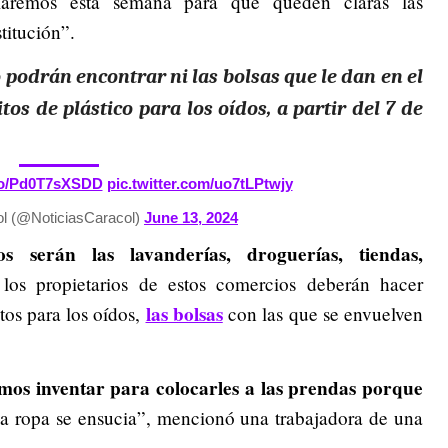
aremos esta semana para que queden claras las
titución”.
podrán encontrar ni las bolsas que le dan en el
os de plástico para los oídos, a partir del 7 de
.co/Pd0T7sXSDD
pic.twitter.com/uo7tLPtwjy
ol (@NoticiasCaracol)
June 13, 2024
os serán las lavanderías, droguerías, tiendas,
 los propietarios de estos comercios deberán hacer
las bolsas
os para los oídos,
con las que se envuelven
mos inventar para colocarles a las prendas porque
 la ropa se ensucia”, mencionó una trabajadora de una