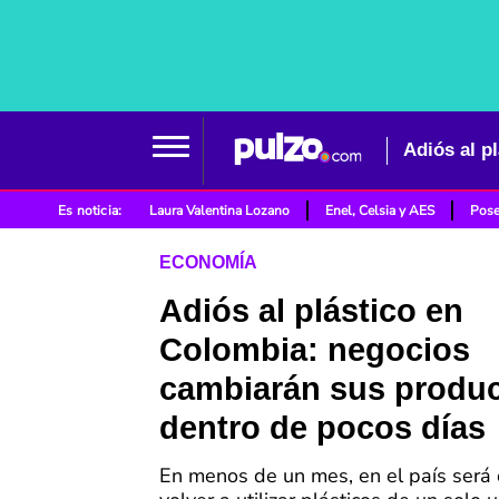
Es noticia:
Laura Valentina Lozano
Enel, Celsia y AES
Pose
ECONOMÍA
Adiós al plástico en
Colombia: negocios
cambiarán sus produ
dentro de pocos días
En menos de un mes, en el país será 