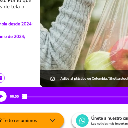
uso. Por lo que
s de tela o
ombia desde 2024;
unio de 2024;
Adiós al plástico en Colombia / Shutterstoc
00:00
Únete a nuestro c
?
Te lo resumimos
Las noticias más important