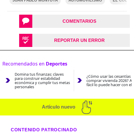
JUAN PABLO MONTOYA
AUTOMOVILISMO
EL COLOM
COMENTARIOS
REPORTAR UN ERROR
Recomendados en
Deportes
Domina tus finanzas: claves
¿Cómo usar las cesantías 
para construir estabilidad
comprar vivienda 2026? As
económica y cumplir tus metas
fácil lo puede hacer con el
personales
Artículo nuevo
CONTENIDO PATROCINADO