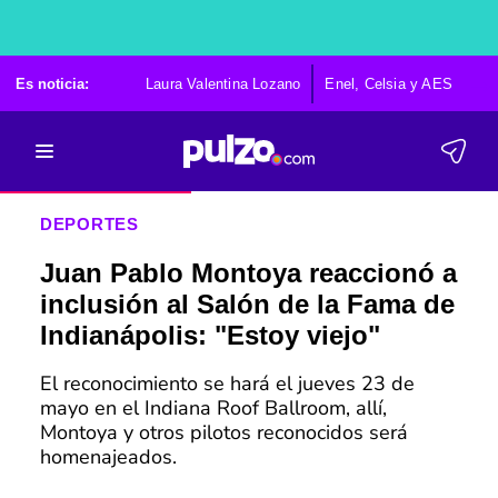
Es noticia:
Laura Valentina Lozano
Enel, Celsia y AES
Po
DEPORTES
Juan Pablo Montoya reaccionó a
inclusión al Salón de la Fama de
Indianápolis: "Estoy viejo"
El reconocimiento se hará el jueves 23 de
mayo en el Indiana Roof Ballroom, allí,
Montoya y otros pilotos reconocidos será
homenajeados.