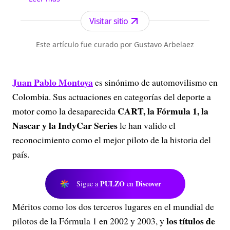
Antioquia. Fundado el 6 de febrero de 1912 por
Francisco de Paula Pérez, se ha especializado en
Visitar sitio
la investigación y generación de contenidos
periodísticos para diferentes plataformas en las
Este artículo fue curado por Gustavo Arbelaez
que provee a las audiencias de piezas mult...
Juan Pablo Montoya
es sinónimo de automovilismo en
Colombia. Sus actuaciones en categorías del deporte a
CART, la Fórmula 1, la
motor como la desaparecida
Nascar y la IndyCar Series
le han valido el
reconocimiento como el mejor piloto de la historia del
país.
PULZO
Discover
Sigue a
en
Méritos como los dos terceros lugares en el mundial de
los títulos de
pilotos de la Fórmula 1 en 2002 y 2003, y