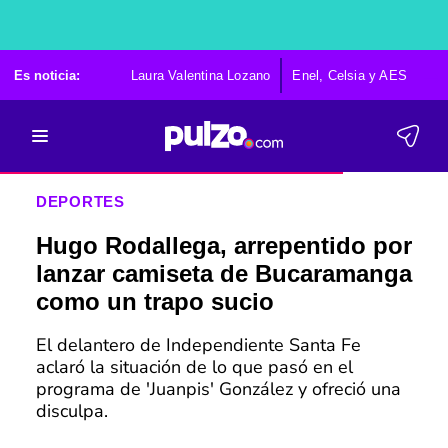
Es noticia:
Laura Valentina Lozano
Enel, Celsia y AES
Po
DEPORTES
Hugo Rodallega, arrepentido por
lanzar camiseta de Bucaramanga
como un trapo sucio
El delantero de Independiente Santa Fe
aclaró la situación de lo que pasó en el
programa de 'Juanpis' González y ofreció una
disculpa.