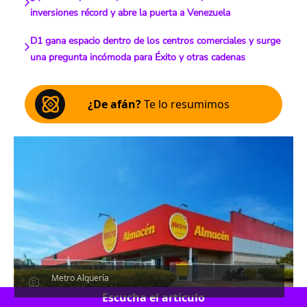
inversiones récord y abre la puerta a Venezuela
D1 gana espacio dentro de los centros comerciales y surge
una pregunta incómoda para Éxito y otras cadenas
¿De afán?
Te lo resumimos
Metro Alquería
Escucha el artículo