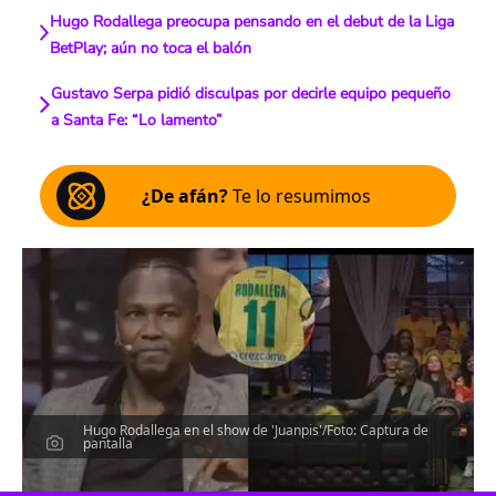
Hugo Rodallega preocupa pensando en el debut de la Liga
BetPlay; aún no toca el balón
Gustavo Serpa pidió disculpas por decirle equipo pequeño
a Santa Fe: “Lo lamento”
¿De afán?
Te lo resumimos
Hugo Rodallega en el show de 'Juanpis'/Foto: Captura de
pantalla
Escucha el artículo