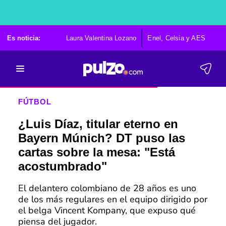
Es noticia:
Laura Valentina Lozano
Enel, Celsia y AES
Po
FÚTBOL
¿Luis Díaz, titular eterno en
Bayern Múnich? DT puso las
cartas sobre la mesa: "Está
acostumbrado"
El delantero colombiano de 28 años es uno
de los más regulares en el equipo dirigido por
el belga Vincent Kompany, que expuso qué
piensa del jugador.