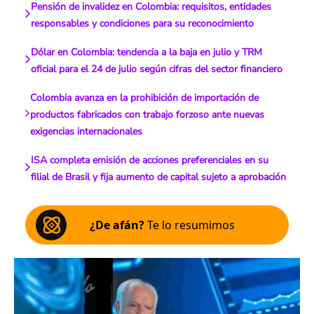
Pensión de invalidez en Colombia: requisitos, entidades
responsables y condiciones para su reconocimiento
Dólar en Colombia: tendencia a la baja en julio y TRM
oficial para el 24 de julio según cifras del sector financiero
Colombia avanza en la prohibición de importación de
productos fabricados con trabajo forzoso ante nuevas
exigencias internacionales
ISA completa emisión de acciones preferenciales en su
filial de Brasil y fija aumento de capital sujeto a aprobación
¿De afán?
Te lo resumimos