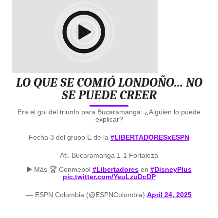
LO QUE SE COMIÓ LONDOÑO… NO
SE PUEDE CREER
Era el gol del triunfo para Bucaramanga: ¿Alguien lo puede
explicar?
Fecha 3 del grupo E de la
#LIBERTADORESxESPN
Atl. Bucaramanga 1-1 Fortaleza
▶️ Más 🏆 Conmebol
#Libertadores
en
#DisneyPlus
pic.twitter.com/YeuLzuDcDP
— ESPN Colombia (@ESPNColombia)
April 24, 2025