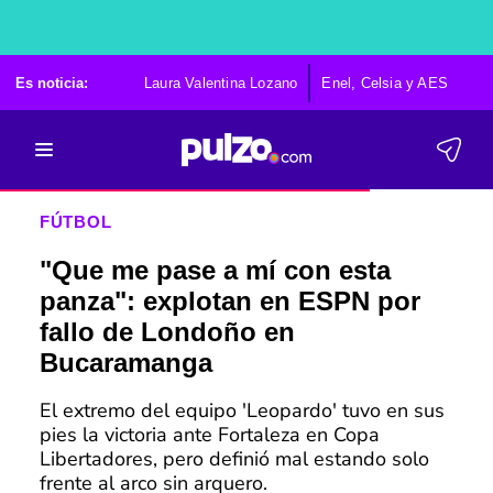
Es noticia:
Laura Valentina Lozano
Enel, Celsia y AES
Po
FÚTBOL
"Que me pase a mí con esta
panza": explotan en ESPN por
fallo de Londoño en
Bucaramanga
El extremo del equipo 'Leopardo' tuvo en sus
pies la victoria ante Fortaleza en Copa
Libertadores, pero definió mal estando solo
frente al arco sin arquero.