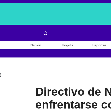
Es noticia:
Laura Valentina Lozano
Enel, Celsia y AES
Nación
Bogotá
Deportes
)
Directivo de 
enfrentarse co