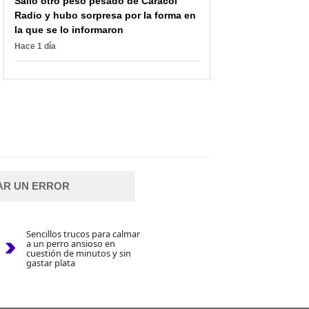
Salió otro peso pesado de Caracol
Radio y hubo sorpresa por la forma en
la que se lo informaron
Hace 1 día
AR UN ERROR
Sencillos trucos para calmar
a un perro ansioso en
cuestión de minutos y sin
gastar plata