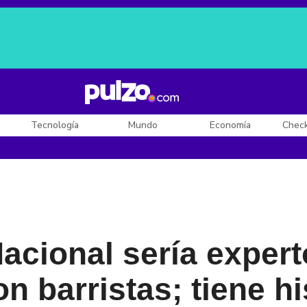
Posesión de De la Espriella
Diego Rueda
Dólar en Colombia
Tecnología
Mundo
Economía
Chec
Nacional sería expert
n barristas; tiene hi