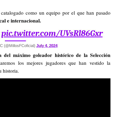
s catalogado como un equipo por el que han pasado
cal e internacional.
pic.twitter.com/UVsRl86Gxr
FC (@MillosFCoficial)
July 4, 2024
da del máximo goleador histórico de la Selección
daremos los mejores jugadores que han vestido la
 historia.