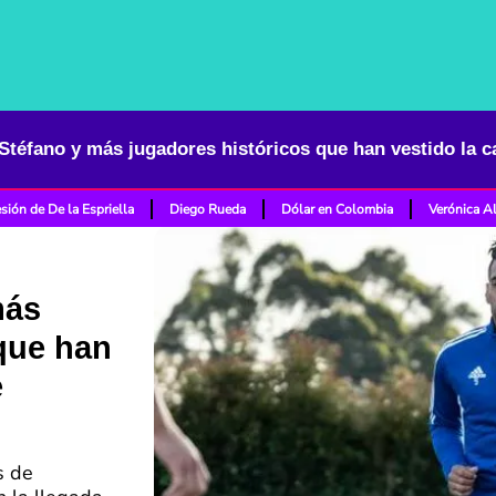
sión de De la Espriella
Diego Rueda
Dólar en Colombia
Verónica A
más
que han
e
s de