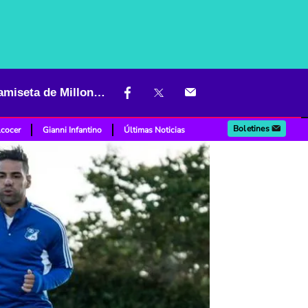
Falcao, Di Stéfano y más jugadores históricos que han vestido la camiseta de Millonarios
Boletines
lcocer
Gianni Infantino
Últimas Noticias