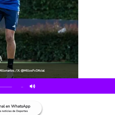
illonarios. / X: @MillosFcOficial
…
anal en WhatsApp
as noticias de Deportes