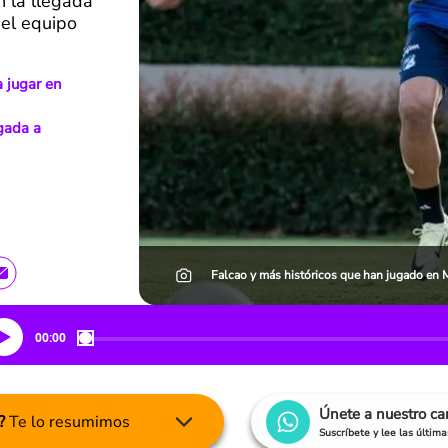
n la llegada
del equipo
a jugar en
egada a
Falcao y más históricos que han jugado en M
00:00
Únete a nuestro c
?
Te lo resumimos
Suscríbete y lee las últim