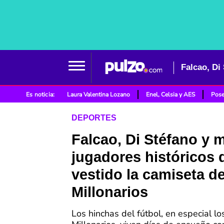
Es noticia:
Laura Valentina Lozano
Enel, Celsia y AES
Pose
DEPORTES
Falcao, Di Stéfano y 
jugadores históricos 
vestido la camiseta d
Millonarios
Los hinchas del fútbol, en especial lo