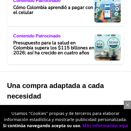
Contenido Patrocinado
Cómo Colombia aprendió a pagar con
el celular
Contenido Patrocinado
Presupuesto para la salud en
Colombia supera los $115 billones en
2026: así ha crecido en cuatro años
Una compra adaptada a cada
necesidad
Uno de los diferenciales de Metro Almacén son sus
Usamos "Cookies" propias y de terceros para elaborar
precios escalonados, una alternativa que permite
información estadística y mostrarle publicidad personalizada.
Si continúa navegando acepta su uso.
Más información aquí
acceder a mejores precios cuando se compran más