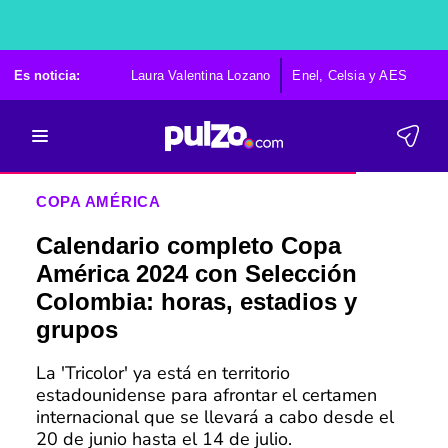
Es noticia:
Laura Valentina Lozano
Enel, Celsia y AES
Po
COPA AMÉRICA
Calendario completo Copa
América 2024 con Selección
Colombia: horas, estadios y
grupos
La 'Tricolor' ya está en territorio
estadounidense para afrontar el certamen
internacional que se llevará a cabo desde el
20 de junio hasta el 14 de julio.