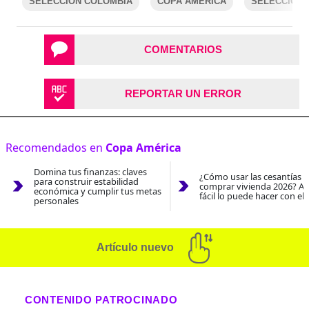
SELECCIÓN COLOMBIA
COPA AMÉRICA
SELECCIÓN 
COMENTARIOS
REPORTAR UN ERROR
Recomendados en
Copa América
Domina tus finanzas: claves
¿Cómo usar las cesantías 
para construir estabilidad
comprar vivienda 2026? As
económica y cumplir tus metas
fácil lo puede hacer con el
personales
Artículo nuevo
CONTENIDO PATROCINADO