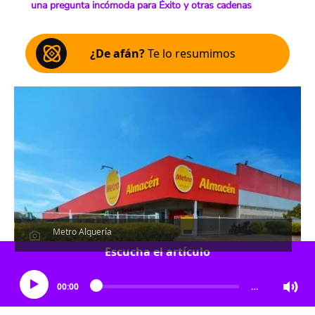
una pregunta incómoda para Éxito y otras cadenas
¿De afán?
Te lo resumimos
Metro Alquería
Escucha el artículo
00:00
…