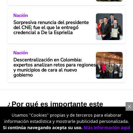
Nación
Sorpresiva renuncia del presidente
del CNE; fue el que le entregó
credencial a De la Espriella
Nación
Descentralización en Colombia:
expertos analizan retos para regiones
y municipios de cara al nuevo
gobierno
¿Por qué es importante este
resultado para los ciudadanos?
Usamos "Cookies" propias y de terceros para elaborar
información estadística y mostrarle publicidad personalizada.
Si continúa navegando acepta su uso.
Más información aquí
La respuesta está en la capacidad del Estado para