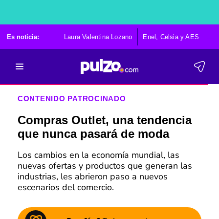
Es noticia:
Laura Valentina Lozano
Enel, Celsia y AES
Po
CONTENIDO PATROCINADO
Compras Outlet, una tendencia
que nunca pasará de moda
Los cambios en la economía mundial, las
nuevas ofertas y productos que generan las
industrias, les abrieron paso a nuevos
escenarios del comercio.