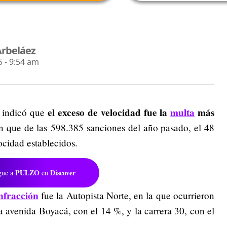
Arbeláez
 - 9:54 am
el exceso de velocidad fue la
multa
más
 indicó que
ron que de las 598.385 sanciones del año pasado, el 48
ocidad establecidos.
PULZO
Discover
gue a
en
nfracción
fue la Autopista Norte, en la que ocurrieron
a avenida Boyacá, con el 14 %, y la carrera 30, con el