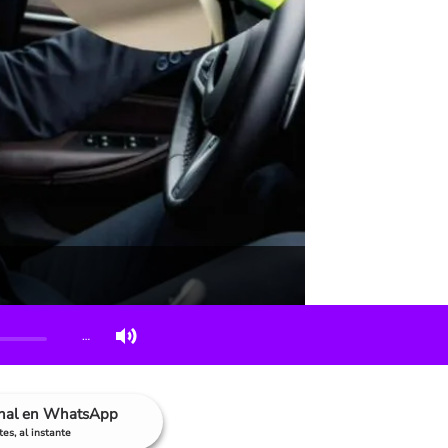
…
anal en WhatsApp
es, al instante