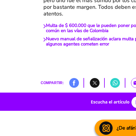
pero uno fue el más sufrido por los c
por bastante margen. Todos deben e
atentos.
Multa de $ 600.000 que le pueden poner po
común en las vías de Colombia
Nuevo manual de señalización aclara multa 
algunos agentes cometen error
COMPARTIR:
Escucha el artículo
¿De afán