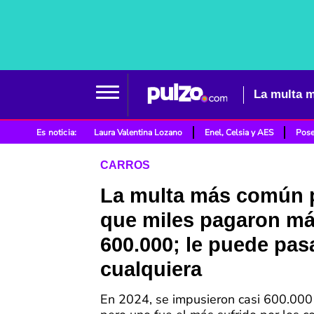
Es noticia:
Laura Valentina Lozano
Enel, Celsia y AES
Pose
CARROS
La multa más común p
que miles pagaron má
600.000; le puede pas
cualquiera
En 2024, se impusieron casi 600.00