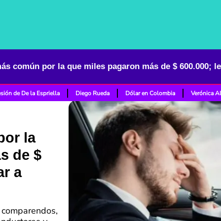
sión de De la Espriella
Diego Rueda
Dólar en Colombia
Verónica A
or la
s de $
ar a
0 comparendos,