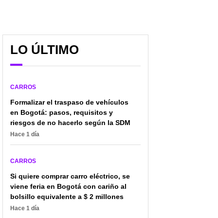
LO ÚLTIMO
CARROS
Formalizar el traspaso de vehículos
en Bogotá: pasos, requisitos y
riesgos de no hacerlo según la SDM
Hace 1 día
Estos son los casos en
Motociclista vive
CARROS
los que puede
calvario por culpa del
Si quiere comprar carro eléctrico, se
estacionar su carro
concesionario: mal
viene feria en Bogotá con cariño al
cuando hay un 'prohibido
trámite lo dejó andando
parquear'
a pie
bolsillo equivalente a $ 2 millones
Hace 1 día