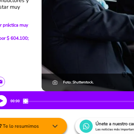
onductores y
star muy
r práctica muy
por $ 604.100;
Foto: Shutterstock.
00:00
Únete a nuestro c
?
Te lo resumimos
Las noticias más important