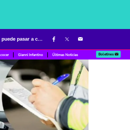
La multa más común por la que miles pagaron más de $ 600.000; le puede pasar a cualquiera
Boletines
lcocer
Gianni Infantino
Últimas Noticias