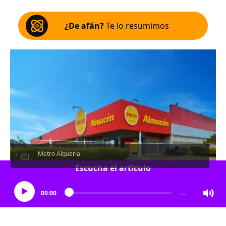
¿De afán?
Te lo resumimos
Metro Alquería
Escucha el artículo
00:00
…