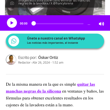
Imagen ilustrativa sobre cómo eliminar las manchas
negras de la lavadora./ X @francylorena
Escucha el artículo
00:00
…
Únete a nuestro canal en WhatsApp
Las noticias más importantes, al instante
Escrito por:
Óskar Ortiz
Redactor
Abr 26, 2024 - 1:52 am
quitar las
De la misma manera en la que es simple
manchas negras de la silicona
en ventanas y baños, las
fórmulas para obtener excelentes resultados en los
cajones de la lavadora están a la mano.