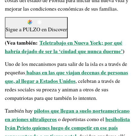
costas del estado de Florida para iniciar una nueva vida y
mejorar las condiciones económicas de sus familias.
Sigue a
PULZO
en
Discover
(Vea también:
Teletrabajo en Nueva York; por qué
habría dejado de ser la ‘ciudad que nunca duerme’
)
Uno de los mecanismos para salir de la isla es a través de
balsas en las que viajan decenas de personas
pequeñas
que, al llegar a Estados Unidos
, celebran a través de
redes sociales su proeza y animan a otros de sus
compatriotas para que también lo intenten.
pilotos que llegan a suelo norteamericano
También hay
en aviones ultraligeros
besibolista
o deportistas como el
Iván Prieto quienes luego de competir en ese país