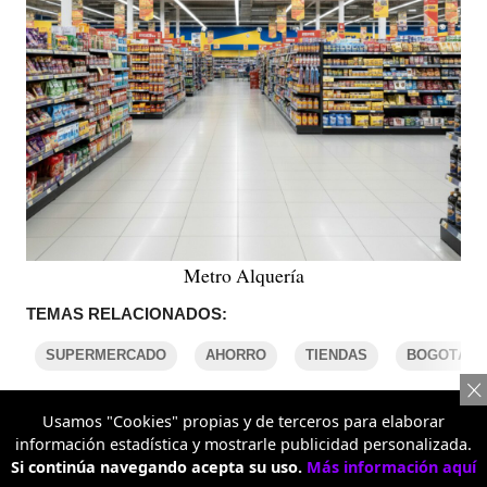
Metro Alquería
TEMAS RELACIONADOS:
SUPERMERCADO
AHORRO
TIENDAS
BOGOTÁ
Usamos "Cookies" propias y de terceros para elaborar
COMENTARIOS
información estadística y mostrarle publicidad personalizada.
Si continúa navegando acepta su uso.
Más información aquí