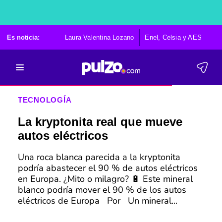
Es noticia:
Laura Valentina Lozano
Enel, Celsia y AES
Po
TECNOLOGÍA
La kryptonita real que mueve
autos eléctricos
Una roca blanca parecida a la kryptonita
podría abastecer el 90 % de autos eléctricos
en Europa. ¿Mito o milagro? 🔋 Este mineral
blanco podría mover el 90 % de los autos
eléctricos de Europa Por Un mineral...