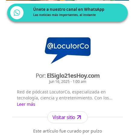
Únete a nuestro canal en WhatsApp
Las noticias más importantes, al instante
Por:
ElSiglo21esHoy.com
Jun 16, 2025 - 1:00 am
Red de pódcast LocutorCo, especializada en
tecnología, ciencia y entretenimiento. Con los
siguientes títulos pódcast: - El Siglo 21 es Hoy -
Leer más
Flash Diario - Lecturas Misteriosas - EntreVistas
Visitar sitio
Este artículo fue curado por pulzo