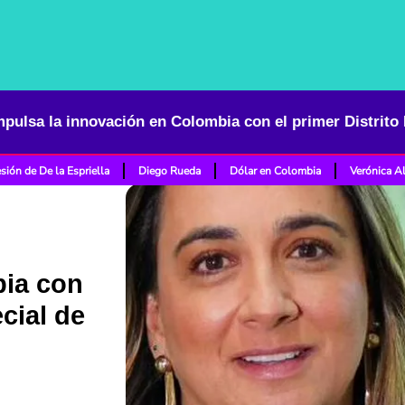
sión de De la Espriella
Diego Rueda
Dólar en Colombia
Verónica A
bia con
ecial de