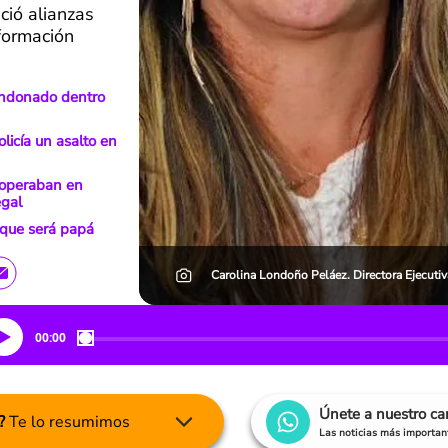
ció alianzas
sformación
andonado dentro
olicía un asalto en
sí operaban en
egal
 que será papá
Carolina Londoño Peláez. Directora Ejecuti
00:00
Únete a nuestro c
?
Te lo resumimos
Las noticias más important