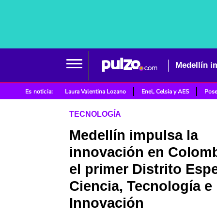
Es noticia:
Laura Valentina Lozano
Enel, Celsia y AES
Pose
TECNOLOGÍA
Medellín impulsa la
innovación en Colom
el primer Distrito Esp
Ciencia, Tecnología e
Innovación