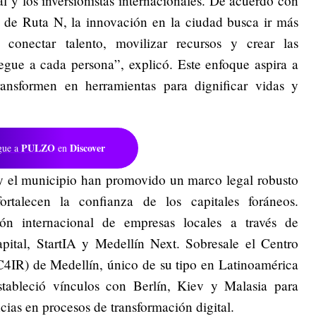
al y los inversionistas internacionales. De acuerdo con
a de Ruta N, la innovación en la ciudad busca ir más
 conectar talento, movilizar recursos y crear las
egue a cada persona”, explicó. Este enfoque aspira a
ransformen en herramientas para dignificar vidas y
PULZO
Discover
gue a
en
 y el municipio han promovido un marco legal robusto
rtalecen la confianza de los capitales foráneos.
ión internacional de empresas locales a través de
pital, StartIA y Medellín Next. Sobresale el Centro
(C4IR) de Medellín, único de su tipo en Latinoamérica
tableció vínculos con Berlín, Kiev y Malasia para
cias en procesos de transformación digital.