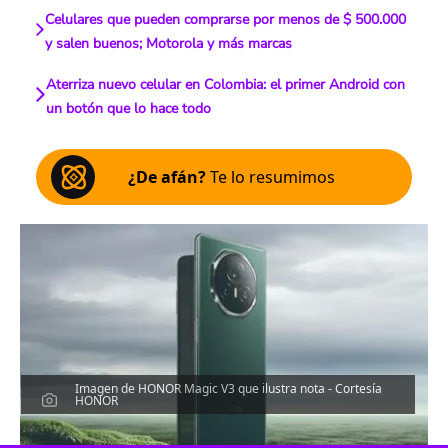
Celulares que pueden comprarse por menos de $ 500.000
y salen buenos; Motorola y más marcas
Aterriza nuevo celular en Colombia: el primer Android con
un botón que lo hace todo
¿De afán?
Te lo resumimos
Imagen de HONOR Magic V3 que ilustra nota - Cortesía
HONOR
Escucha el artículo