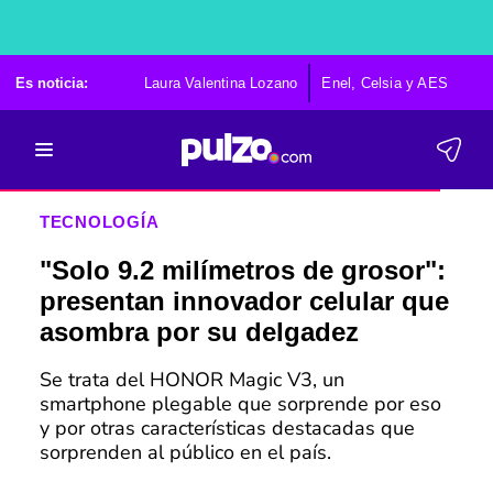
Es noticia:
Laura Valentina Lozano
Enel, Celsia y AES
Po
TECNOLOGÍA
"Solo 9.2 milímetros de grosor":
presentan innovador celular que
asombra por su delgadez
Se trata del HONOR Magic V3, un
smartphone plegable que sorprende por eso
y por otras características destacadas que
sorprenden al público en el país.