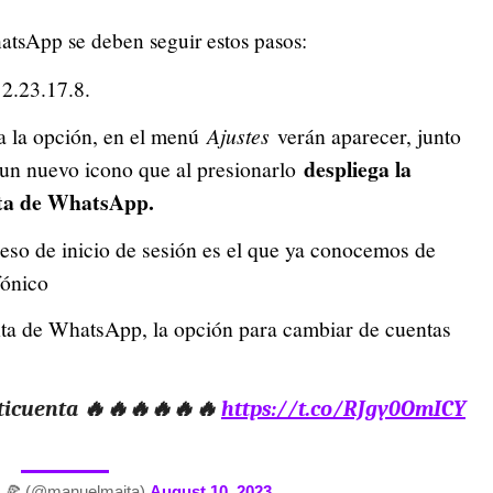
atsApp se deben seguir estos pasos:
2.23.17.8.
da la opción, en el menú
Ajustes
verán aparecer, junto
despliega la
un nuevo icono que al presionarlo
nta de WhatsApp.
ceso de inicio de sesión es el que ya conocemos de
fónico
nta de WhatsApp, la opción para cambiar de cuentas
lticuenta 🔥🔥🔥🔥🔥🔥
https://t.co/RJgy0OmICY
 🍕 (@manuelmaita)
August 10, 2023