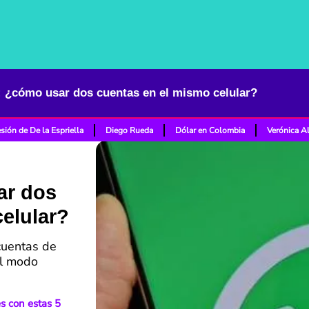
 ¿cómo usar dos cuentas en el mismo celular?
sión de De la Espriella
Diego Rueda
Dólar en Colombia
Verónica A
ar dos
elular?
cuentas de
el modo
s con estas 5