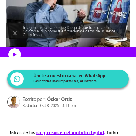
Imagen ilustrativa de que Discord, que funciona en
Colombia, dijo cómo fue filtración de datos de usuarios /
Getty Images
Escucha el artículo
Únete a nuestro canal en WhatsApp
Las noticias más importantes, al instante
Escrito por:
Óskar Ortiz
Redactor
Oct 8, 2025 - 4:11 pm
sorpresas en el ámbito digital,
Detrás de las
hubo