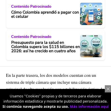
Contenido Patrocinado
Cómo Colombia aprendió a pagar con
el celular
Contenido Patrocinado
Presupuesto para la salud en
Colombia supera los $115 billones en
2026: así ha crecido en cuatro años
En la parte trasera, los dos modelos cuentan con un
sistema de triple cámara que incluye una cámara
principal de alta resolución con estabilización óptica de
imagen (OIS), una cámara de retrato con teleobjetivo y
Usamos "Cookies" propias y de terceros para elaborar
información estadística y mostrarle publicidad personalizada.
zoom óptico aproximado de 3.5x, y una cámara ultra
Si continúa navegando acepta su uso.
Más información aquí
gran angular que brinda mayor flexibilidad de