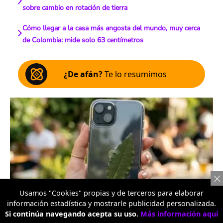
sobre cambio en rotación de tierra
Cómo llegar a la casa más angosta del mundo, muy cerca
de Colombia: mide solo 63 centímetros
¿De afán?
Te lo resumimos
Usamos "Cookies" propias y de terceros para elaborar
Imagen de referencia / Getty Images
información estadística y mostrarle publicidad personalizada.
Escucha el artículo
Si continúa navegando acepta su uso.
Más información aquí