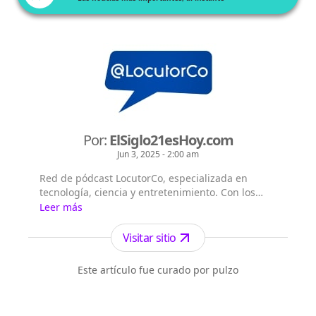
Por:
ElSiglo21esHoy.com
Jun 3, 2025 - 2:00 am
Red de pódcast LocutorCo, especializada en
tecnología, ciencia y entretenimiento. Con los
siguientes títulos pódcast: - El Siglo 21 es Hoy -
Leer más
Flash Diario - Lecturas Misteriosas - EntreVistas
Visitar sitio
Este artículo fue curado por pulzo