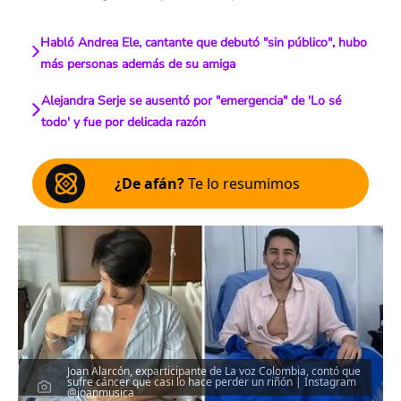
Habló Andrea Ele, cantante que debutó "sin público", hubo
más personas además de su amiga
Alejandra Serje se ausentó por "emergencia" de 'Lo sé
todo' y fue por delicada razón
¿De afán?
Te lo resumimos
Joan Alarcón, exparticipante de La voz Colombia, contó que
sufre cáncer que casi lo hace perder un riñón | Instagram
@joanmusica