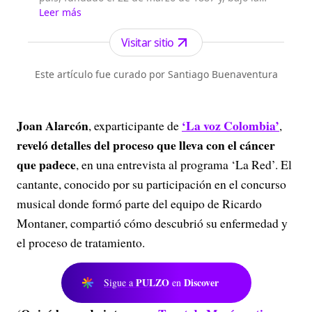
dirección de Fidel Cano, es considerado uno de
Leer más
los periódicos más serios y profesionales por su
independencia, credibilidad y objetividad.
Visitar sitio
Este artículo fue curado por Santiago Buenaventura
Joan Alarcón
‘La voz Colombia’
, exparticipante de
,
reveló detalles del proceso que lleva con el cáncer
que padece
, en una entrevista al programa ‘La Red’. El
cantante, conocido por su participación en el concurso
musical donde formó parte del equipo de Ricardo
Montaner, compartió cómo descubrió su enfermedad y
el proceso de tratamiento.
PULZO
Discover
Sigue a
en