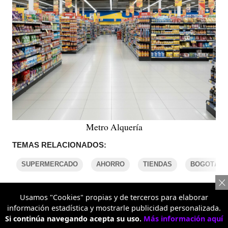
Metro Alquería
TEMAS RELACIONADOS:
SUPERMERCADO
AHORRO
TIENDAS
BOGOTÁ
Usamos "Cookies" propias y de terceros para elaborar
COMENTARIOS
información estadística y mostrarle publicidad personalizada.
Si continúa navegando acepta su uso.
Más información aquí