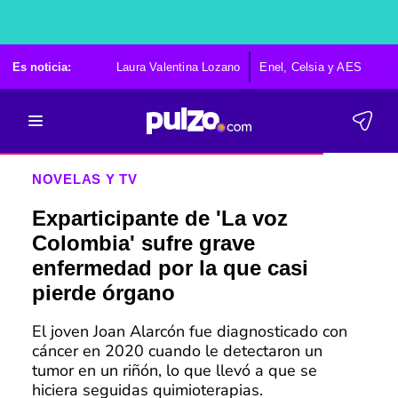
Es noticia:
Laura Valentina Lozano
Enel, Celsia y AES
Po
NOVELAS Y TV
Exparticipante de 'La voz
Colombia' sufre grave
enfermedad por la que casi
pierde órgano
El joven Joan Alarcón fue diagnosticado con
cáncer en 2020 cuando le detectaron un
tumor en un riñón, lo que llevó a que se
hiciera seguidas quimioterapias.