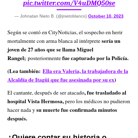
pic.twitter.com/V4uDMQ50se
— Johnatan Nieto B. (@jnietoblanco)
October 10, 2023
Según se contó en CityNoticias, el sospecho en herir
sería un
mortalmente con arma blanca al intérprete
joven de 27 años que se llama Miguel
Rangel;
fue capturado por la Policía.
posteriormente
(Lea también:
Ella era Valeria, la trabajadora de la
Alcaldía de Itagüi que fue asesinada por su ex
)
, fue trasladado al
El cantante, después de ser atacado
hospital Vista Hermosa,
pero los médicos no pudieron
su muerte fue confirmada minutos
hacer nada y
después.
¿Quiere contar su historia o