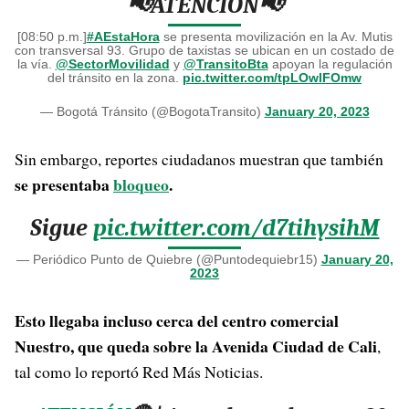
📢ATENCIÓN📢
[08:50 p.m.]
#AEstaHora
se presenta movilización en la Av. Mutis
con transversal 93. Grupo de taxistas se ubican en un costado de
la vía.
@SectorMovilidad
y
@TransitoBta
apoyan la regulación
del tránsito en la zona.
pic.twitter.com/tpLOwlFOmw
— Bogotá Tránsito (@BogotaTransito)
January 20, 2023
Sin embargo, reportes ciudadanos muestran que también
se presentaba
bloqueo
.
Sigue
pic.twitter.com/d7tihysihM
— Periódico Punto de Quiebre (@Puntodequiebr15)
January 20,
2023
Esto llegaba incluso cerca del centro comercial
Nuestro, que queda sobre la Avenida Ciudad de Cali
,
tal como lo reportó Red Más Noticias.