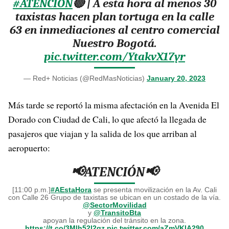
#ATENCIÓN
🔴 | A esta hora al menos 30
taxistas hacen plan tortuga en la calle
63 en inmediaciones al centro comercial
Nuestro Bogotá.
pic.twitter.com/YtakvX17yr
— Red+ Noticias (@RedMasNoticias)
January 20, 2023
Más tarde se reportó la misma afectación en la Avenida El
Dorado con Ciudad de Cali, lo que afectó la llegada de
pasajeros que viajan y la salida de los que arriban al
aeropuerto:
📢ATENCIÓN📢
[11:00 p.m.]
#AEstaHora
se presenta movilización en la Av. Cali
con Calle 26 Grupo de taxistas se ubican en un costado de la vía.
@SectorMovilidad
y
@TransitoBta
apoyan la regulación del tránsito en la zona.
https://t.co/3Mlh52l2gz
pic.twitter.com/aZmVKIA290