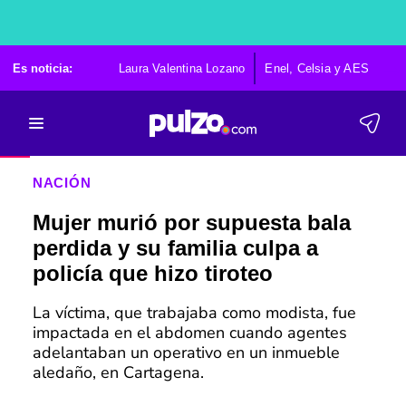
Es noticia:
Laura Valentina Lozano
Enel, Celsia y AES
Po
NACIÓN
Mujer murió por supuesta bala
perdida y su familia culpa a
policía que hizo tiroteo
La víctima, que trabajaba como modista, fue
impactada en el abdomen cuando agentes
adelantaban un operativo en un inmueble
aledaño, en Cartagena.