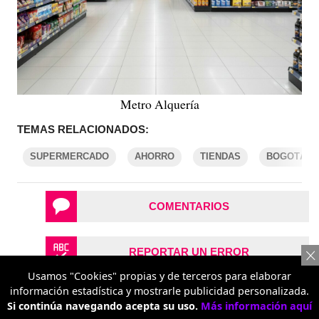
Metro Alquería
TEMAS RELACIONADOS:
SUPERMERCADO
AHORRO
TIENDAS
BOGOTÁ
COMENTARIOS
REPORTAR UN ERROR
Usamos "Cookies" propias y de terceros para elaborar
información estadística y mostrarle publicidad personalizada.
Si continúa navegando acepta su uso.
Más información aquí