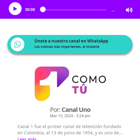
00:00
…
Únete a nuestro canal en WhatsApp
Las noticias más importantes, al instante
Por:
Canal Uno
Mar 15, 2024 - 3:24 pm
Canal 1 fue el primer canal de televisión fundado
en Colombia, el 13 de junio de 1954, y es uno de
los tres canales de televisión abierta que llega de
Leer más