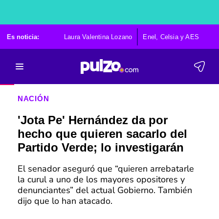
Es noticia:
Laura Valentina Lozano
Enel, Celsia y AES
Po
NACIÓN
'Jota Pe' Hernández da por
hecho que quieren sacarlo del
Partido Verde; lo investigarán
El senador aseguró que “quieren arrebatarle
la curul a uno de los mayores opositores y
denunciantes” del actual Gobierno. También
dijo que lo han atacado.