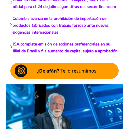
oficial para el 24 de julio según cifras del sector financiero
Colombia avanza en la prohibición de importación de
productos fabricados con trabajo forzoso ante nuevas
exigencias internacionales
ISA completa emisión de acciones preferenciales en su
filial de Brasil y fija aumento de capital sujeto a aprobación
¿De afán?
Te lo resumimos