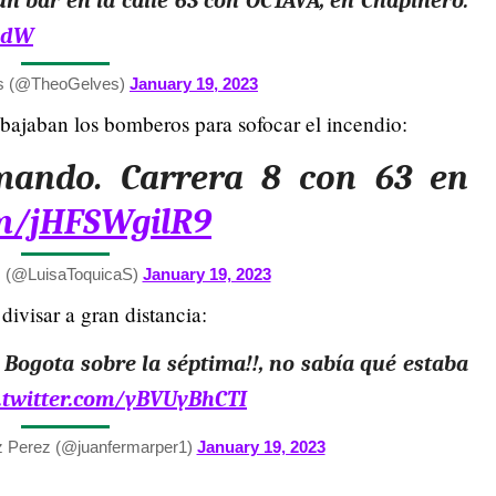
n bar en la calle 63 con OCTAVA, en Chapinero.
h0dW
s (@TheoGelves)
January 19, 2023
bajaban los bomberos para sofocar el incendio:
mando. Carrera 8 con 63 en
om/jHFSWgilR9
 (@LuisaToquicaS)
January 19, 2023
ivisar a gran distancia:
Bogota sobre la séptima!!, no sabía qué estaba
c.twitter.com/yBVUyBhCTI
z Perez (@juanfermarper1)
January 19, 2023