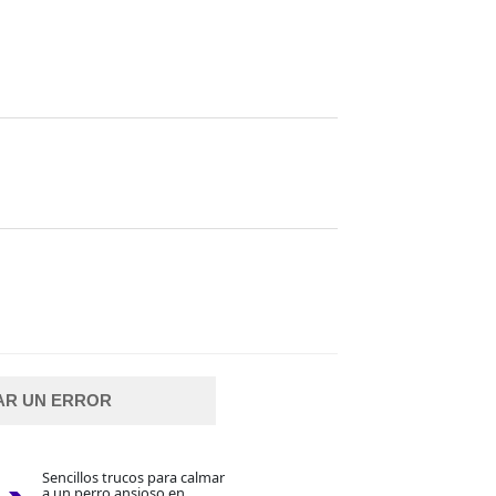
AR UN ERROR
Sencillos trucos para calmar
a un perro ansioso en