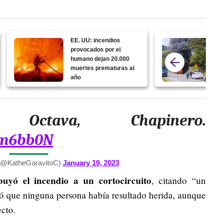
EE. UU: incendios
provocados por el
humano dejan 20.000
muertes prematuras al
año
Octava, Chapinero.
mm6bb0N
 (@KatheGaravitoC)
January 19, 2023
buyó el incendio a un cortocircuito
, citando “un
ó que ninguna persona había resultado herida, aunque
ecto.