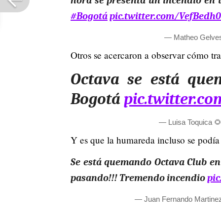
hora se presenta un incendio en u
#Bogotá
pic.twitter.com/VefBed
— Matheo Gelve
Otros se acercaron a observar cómo tra
Octava se está que
Bogotá
pic.twitter.c
— Luisa Toquica 
Y es que la humareda incluso se podía d
Se está quemando Octava Club en 
pasando!!! Tremendo incendio
pi
— Juan Fernando Martine