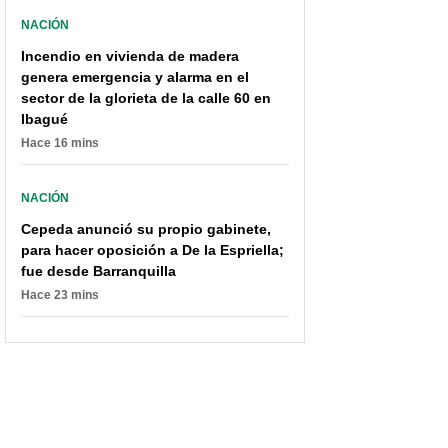
NACIÓN
Incendio en vivienda de madera
genera emergencia y alarma en el
Vehículo se incendió en
[Video] Se incendió otra
sector de la glorieta de la calle 60 en
la autopista Medellín-
empresa de colchones
Ibagué
Bogotá; hubo pérdida
100 % colombiana; lleva
total
horas a fuego vivo
Hace 16 mins
NACIÓN
Cepeda anunció su propio gabinete,
para hacer oposición a De la Espriella;
fue desde Barranquilla
Hace 23 mins