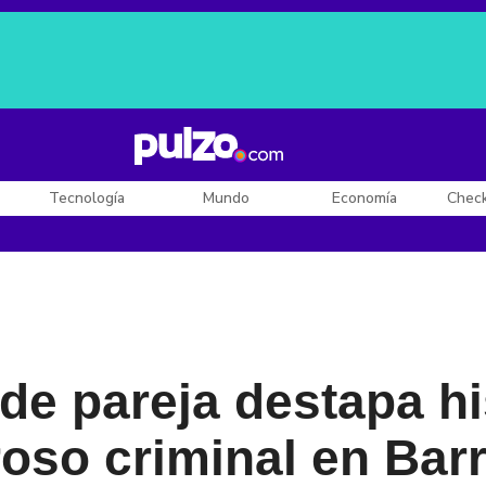
Posesión de De la Espriella
Diego Rueda
Dólar en Colombia
Tecnología
Mundo
Economía
Chec
de pareja destapa his
roso criminal en Bar