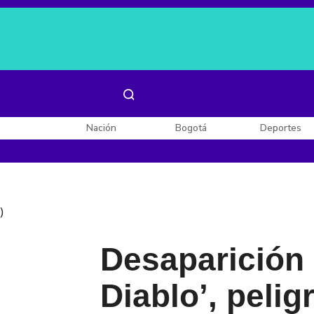
Es noticia:
Laura Valentina Lozano
Enel, Celsia y AES
Nación
Bogotá
Deportes
)
Desaparición 
Diablo’, pelig