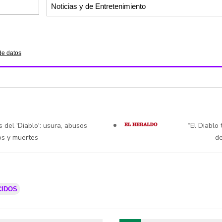
de datos
 del 'Diablo': usura, abusos
“El Diablo
os y muertes
de
CIDOS