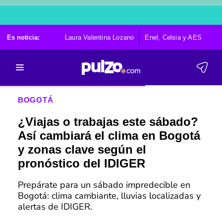
Es noticia:
Laura Valentina Lozano
Enel, Celsia y AES
Po
BOGOTÁ
¿Viajas o trabajas este sábado?
Así cambiará el clima en Bogotá
y zonas clave según el
pronóstico del IDIGER
Prepárate para un sábado impredecible en
Bogotá: clima cambiante, lluvias localizadas y
alertas de IDIGER.