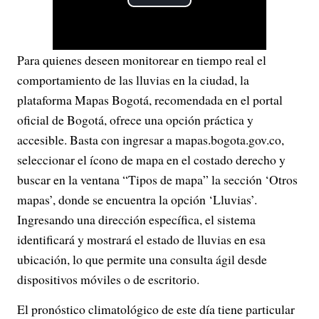
P
l
Para quienes deseen monitorear en tiempo real el
a
comportamiento de las lluvias en la ciudad, la
y
plataforma Mapas Bogotá, recomendada en el portal
oficial de Bogotá, ofrece una opción práctica y
V
accesible. Basta con ingresar a mapas.bogota.gov.co,
seleccionar el ícono de mapa en el costado derecho y
i
buscar en la ventana “Tipos de mapa” la sección ‘Otros
d
mapas’, donde se encuentra la opción ‘Lluvias’.
Ingresando una dirección específica, el sistema
e
identificará y mostrará el estado de lluvias en esa
o
ubicación, lo que permite una consulta ágil desde
dispositivos móviles o de escritorio.
El pronóstico climatológico de este día tiene particular