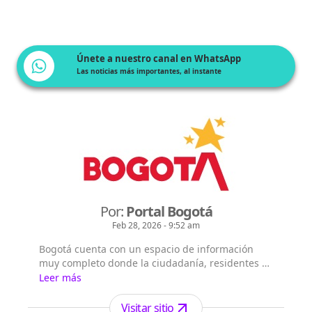
Únete a nuestro canal en WhatsApp
Las noticias más importantes, al instante
Por:
Portal Bogotá
Feb 28, 2026 - 9:52 am
Bogotá cuenta con un espacio de información
muy completo donde la ciudadanía, residentes y
extranjeros pueden consultar la información que
Leer más
les interesa sobre Bogotá, su historia, sus
localidades, la gestión y principales noticias de la
Visitar sitio