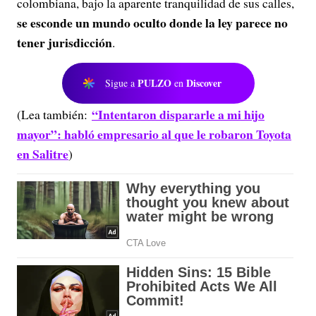
colombiana, bajo la aparente tranquilidad de sus calles,
se esconde un mundo oculto donde la ley parece no
tener jurisdicción
.
PULZO
Discover
Sigue a
en
“Intentaron dispararle a mi hijo
(Lea también:
mayor”: habló empresario al que le robaron Toyota
en Salitre
)