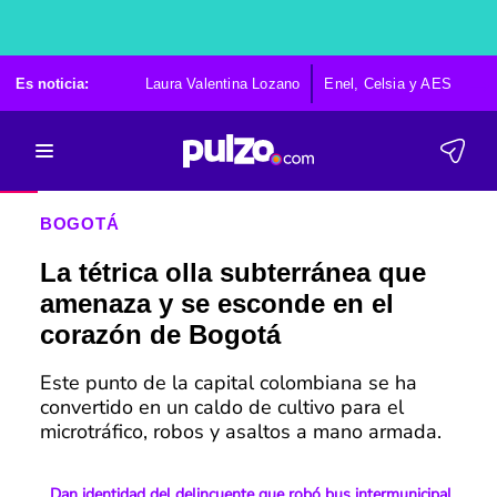
Es noticia:
Laura Valentina Lozano
Enel, Celsia y AES
Po
BOGOTÁ
La tétrica olla subterránea que
amenaza y se esconde en el
corazón de Bogotá
Este punto de la capital colombiana se ha
convertido en un caldo de cultivo para el
microtráfico, robos y asaltos a mano armada.
Dan identidad del delincuente que robó bus intermunicipal