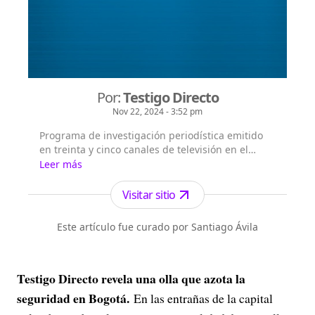
Por:
Testigo Directo
Nov 22, 2024 - 3:52 pm
Programa de investigación periodística emitido
en treinta y cinco canales de televisión en el
mundo. Con su slogan: historias diferentes,
Leer más
Testigo Directo se convierte en uno de los
magazines periodísticos independientes de
Visitar sitio
reconocimiento en la televisión estadounidense y
colombiana, como entre los cibernautas.
Este artículo fue curado por Santiago Ávila
Testigo Directo revela una olla que azota la
seguridad en Bogotá.
En las entrañas de la capital