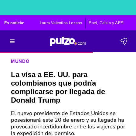
Es noticia:
Laura Valentina Lozano
Enel, Celsia y AES
Po
MUNDO
La visa a EE. UU. para
colombianos que podría
complicarse por llegada de
Donald Trump
El nuevo presidente de Estados Unidos se
posesionará este 20 de enero y su llegada ha
provocado incertidumbre entre los viajeros por
la expedición del permiso.