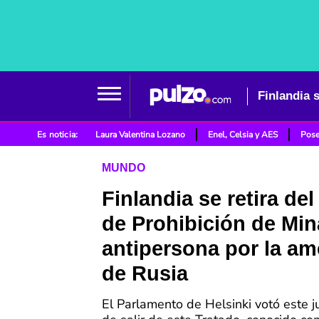
Es noticia:
Laura Valentina Lozano
Enel, Celsia y AES
Pose
MUNDO
Finlandia se retira del
de Prohibición de Min
antipersona por la a
de Rusia
El Parlamento de Helsinki votó este j