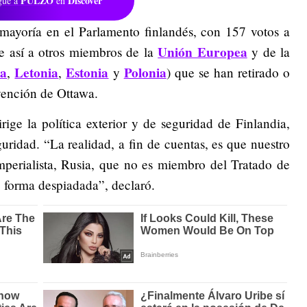
PULZO
Discover
gue a
en
mayoría en el Parlamento finlandés, con 157 votos a
Unión Europea
e así a otros miembros de la
y de la
ia
Letonia
Estonia
Polonia
,
,
y
) que se han retirado o
vención de Ottawa.
ige la política exterior y de seguridad de Finlandia,
guridad. “La realidad, a fin de cuentas, es que nuestro
mperialista, Rusia, que no es miembro del Tratado de
e forma despiadada”, declaró.