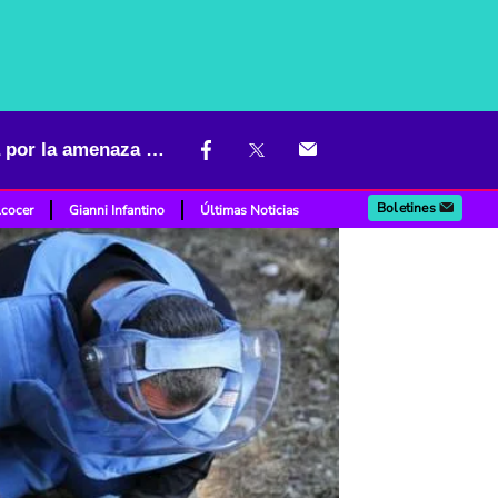
Finlandia se retira del Tratado de Prohibición de Minas antipersona por la amenaza de Rusia
Boletines
lcocer
Gianni Infantino
Últimas Noticias