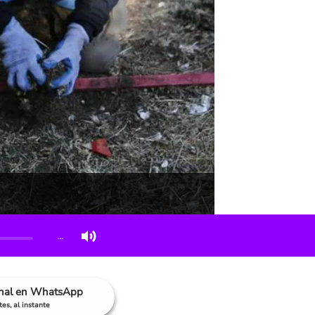
…
anal en WhatsApp
es, al instante