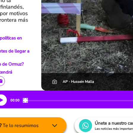
mo la
finlandés,
 por motivos
frontera más
políticas en
ntes de llegar a
ho de Ormuz?
 tendrá
AP - Hussein Malla
00:00
Únete a nuestro c
?
Te lo resumimos
Las noticias más important