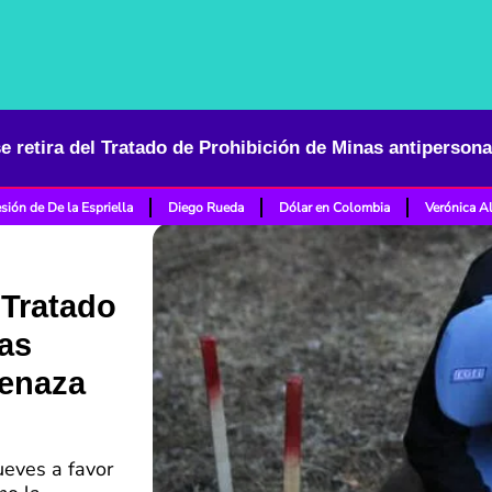
sión de De la Espriella
Diego Rueda
Dólar en Colombia
Verónica A
 Tratado
as
menaza
ueves a favor