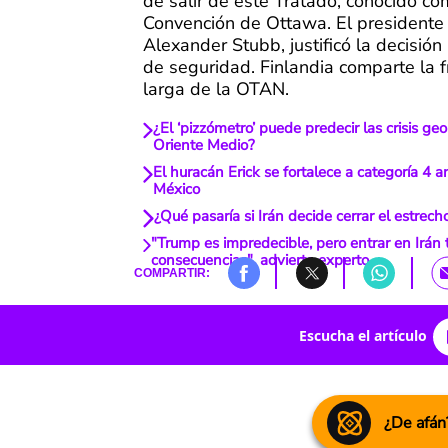
de salir de este Tratado, conocido co
Convención de Ottawa. El presidente 
Alexander Stubb, justificó la decisión
de seguridad. Finlandia comparte la 
larga de la OTAN.
¿El ‘pizzómetro’ puede predecir las crisis geo
Oriente Medio?
El huracán Erick se fortalece a categoría 4 a
México
¿Qué pasaría si Irán decide cerrar el estrec
"Trump es impredecible, pero entrar en Irán
consecuencias", advierte experto
COMPARTIR:
Escucha el artículo
¿De afán