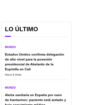
LO ÚLTIMO
MUNDO
Estados Unidos confirma delegación
de alto nivel para la posesión
presidencial de Abelardo de la
Espriella en Cali
Hace 6 mins
[Video] Israel reportó
Donald Trump aprobó
violento ataque a
planes de ataque contra
importante hospital:
Irán y hay alerta mundial
MUNDO
impactantes imágenes
Alerta sanitaria en España por caso
de hantavirus: paciente está aislado y
bajo seguimiento médico