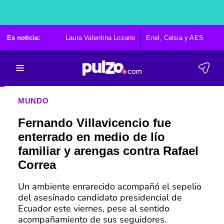
Es noticia:
Laura Valentina Lozano
Enel, Celsia y AES
Po
MUNDO
Fernando Villavicencio fue
enterrado en medio de lío
familiar y arengas contra Rafael
Correa
Un ambiente enrarecido acompañó el sepelio
del asesinado candidato presidencial de
Ecuador este viernes, pese al sentido
acompañamiento de sus seguidores.