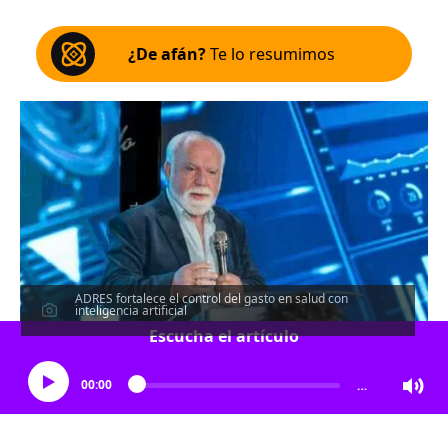
¿De afán?
Te lo resumimos
ADRES fortalece el control del gasto en salud con
inteligencia artificial
Escucha el artículo
00:00
…