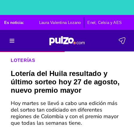
Es noticia:
Laura Valentina Lozano
Enel, Celsia y AES
Po
LOTERÍAS
Lotería del Huila resultado y
último sorteo hoy 27 de agosto,
nuevo premio mayor
Hoy martes se llevó a cabo una edición más
del sorteo tan codiciado en diferentes
regiones de Colombia y con el premio mayor
que todas las semanas tiene.