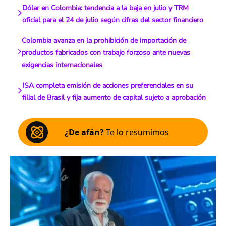
Dólar en Colombia: tendencia a la baja en julio y TRM
oficial para el 24 de julio según cifras del sector financiero
Colombia avanza en la prohibición de importación de
productos fabricados con trabajo forzoso ante nuevas
exigencias internacionales
ISA completa emisión de acciones preferenciales en su
filial de Brasil y fija aumento de capital sujeto a aprobación
¿De afán?
Te lo resumimos