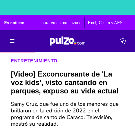
Es noticia:
Laura Valentina Lozano
Enel, Celsia y AES
Po
ENTRETENIMIENTO
[Video] Exconcursante de 'La
voz kids', visto cantando en
parques, expuso su vida actual
Samy Cruz, que fue uno de los menores que
brillaron en la edición de 2022 en el
programa de canto de Caracol Televisión,
mostró su realidad.