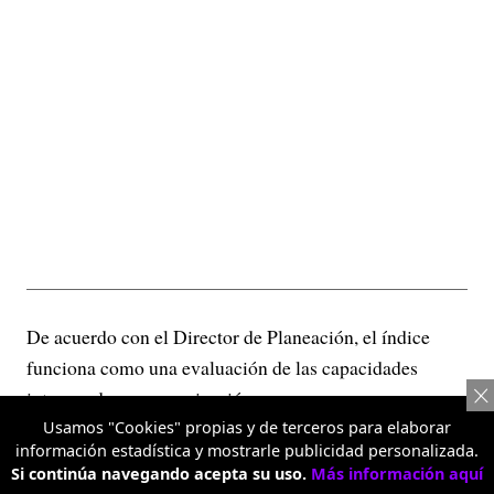
De acuerdo con el Director de Planeación, el índice
funciona como una evaluación de las capacidades
internas de una organización.
Usamos "Cookies" propias y de terceros para elaborar
“Es como un equipo de fútbol. Lo que
información estadística y mostrarle publicidad personalizada.
Si continúa navegando acepta su uso.
Más información aquí
aquí se evalúa es cómo ese equipo se