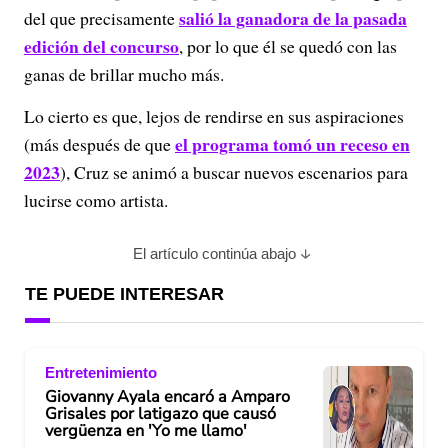
a
salió la ganadora de la pasada
del que precisamente
y
edición del concurso
, por lo que él se quedó con las
ganas de brillar mucho más.
V
Lo cierto es que, lejos de rendirse en sus aspiraciones
i
el programa tomó un receso en
(más después de que
2023
), Cruz se animó a buscar nuevos escenarios para
d
lucirse como artista.
e
El artículo continúa abajo
o
TE PUEDE INTERESAR
Entretenimiento
Giovanny Ayala encaró a Amparo
Grisales por latigazo que causó
vergüenza en 'Yo me llamo'