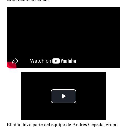
P
l
El niño hizo parte del equipo de Andrés Cepeda, grupo