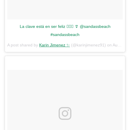
La clave está en ser feliz ✌🏼🦄 👙 @sandassbeach
#sandassbeach
A post shared by
Karin Jimenez ✨
(@karinjimenez91) on
Aug 28, 2018 at 4:25pm PDT