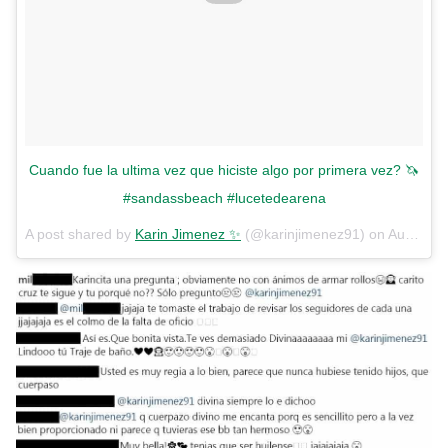
Cuando fue la ultima vez que hiciste algo por primera vez? 🦄
#sandassbeach #lucetedearena
A post shared by
Karin Jimenez ✨
(@karinjimenez91) on
Aug 29, 2018 at 3:19am PDT