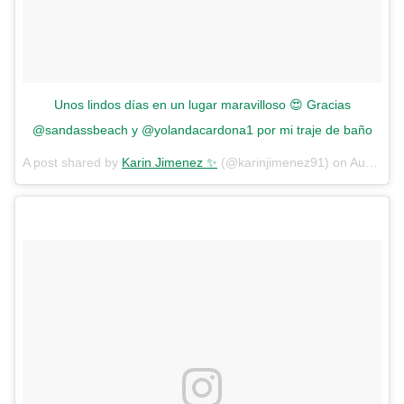
Unos lindos días en un lugar maravilloso 😍 Gracias
@sandassbeach y @yolandacardona1 por mi traje de baño
A post shared by
Karin Jimenez ✨
(@karinjimenez91) on
Aug 28, 2018 at 11:16am PDT