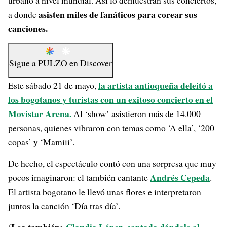
urbano a nivel mundial. Así lo demuestran sus conciertos,
asisten miles de fanáticos para corear sus
a donde
canciones.
Sigue a
PULZO
en
Discover
la artista antioqueña deleitó a
Este sábado 21 de mayo,
los bogotanos y turistas con un exitoso concierto en el
Movistar Arena.
Al ‘show’ asistieron más de 14.000
personas, quienes vibraron con temas como ‘A ella’, ‘200
copas’ y ‘Mamiii’.
De hecho, el espectáculo contó con una sorpresa que muy
Andrés Cepeda
pocos imaginaron: el también cantante
.
El artista bogotano le llevó unas flores e interpretaron
juntos la canción ‘Día tras día’.