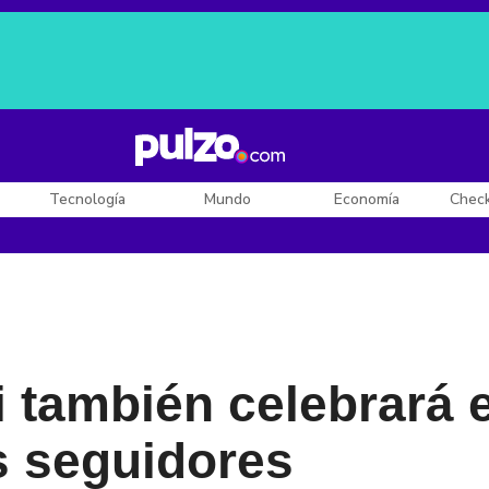
Posesión de De la Espriella
Diego Rueda
Dólar en Colombia
Tecnología
Mundo
Economía
Chec
 también celebrará e
s seguidores