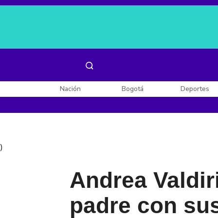
Es noticia:
Laura Valentina Lozano
Enel, Celsia y AES
Nación
Bogotá
Deportes
)
Andrea Valdiri
padre con su