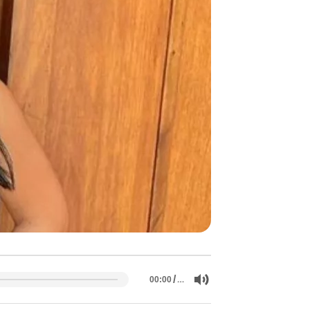
/
…
00:00