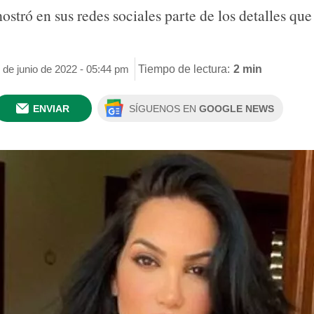
stró en sus redes sociales parte de los detalles que
 de junio de 2022 - 05:44 pm
Tiempo de lectura:
2 min
ENVIAR
SÍGUENOS EN
GOOGLE NEWS