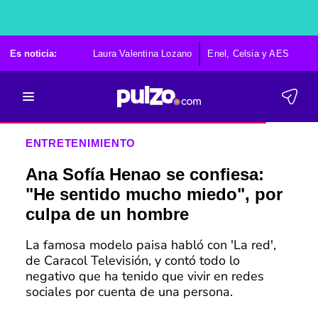
Es noticia:
Laura Valentina Lozano
Enel, Celsia y AES
Po
ENTRETENIMIENTO
Ana Sofía Henao se confiesa:
"He sentido mucho miedo", por
culpa de un hombre
La famosa modelo paisa habló con 'La red',
de Caracol Televisión, y contó todo lo
negativo que ha tenido que vivir en redes
sociales por cuenta de una persona.