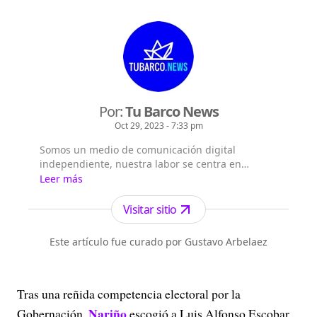
Por:
Tu Barco News
Oct 29, 2023 - 7:33 pm
Somos un medio de comunicación digital
independiente, nuestra labor se centra en
informar a través del periodismo ciudadano
Leer más
buscando impactar con historias y acciones a la
sociedad. Hacemos #PeriodismoCiudadano.
Visitar sitio
Este artículo fue curado por Gustavo Arbelaez
Tras una reñida competencia electoral por la
Nariño
Gobernación,
escogió a Luis Alfonso Escobar