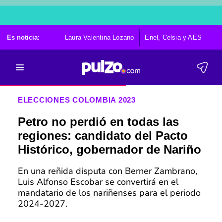
Es noticia:
Laura Valentina Lozano
Enel, Celsia y AES
Po
ELECCIONES COLOMBIA 2023
Petro no perdió en todas las
regiones: candidato del Pacto
Histórico, gobernador de Nariño
En una reñida disputa con Berner Zambrano,
Luis Alfonso Escobar se convertirá en el
mandatario de los nariñenses para el periodo
2024-2027.