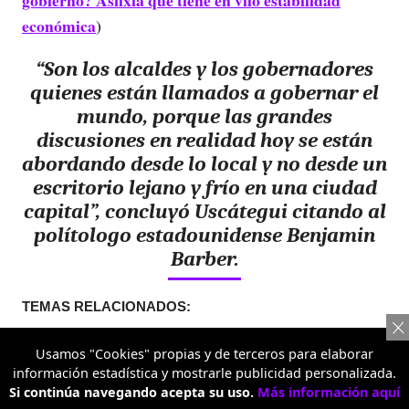
gobierno? Asfixia que tiene en vilo estabilidad
económica
)
“Son los alcaldes y los gobernadores
quienes están llamados a gobernar el
mundo, porque las grandes
discusiones en realidad hoy se están
abordando desde lo local y no desde un
escritorio lejano y frío en una ciudad
capital”, concluyó Uscátegui citando al
polítologo estadounidense Benjamin
Barber.
TEMAS RELACIONADOS:
FEDERACIÓN NACIONAL DE DEPARTAMENTOS
CONGRESO
Usamos "Cookies" propias y de terceros para elaborar
información estadística y mostrarle publicidad personalizada.
Si continúa navegando acepta su uso.
Más información aquí
COMENTARIOS