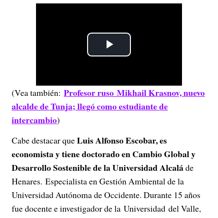
P
l
Profesor ruso Mikhail Krasnov, nuevo
(Vea también:
a
alcalde de Tunja; llegó como estudiante de
y
intercambio
)
Luis Alfonso Escobar, es
Cabe destacar que
V
economista y tiene doctorado en Cambio Global y
i
Desarrollo Sostenible de la Universidad Alcalá
de
Henares. Especialista en Gestión Ambiental de la
d
Universidad Autónoma de Occidente. Durante 15 años
e
fue docente e investigador de la Universidad del Valle,