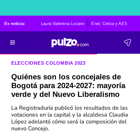
Es noticia:
Laura Valentina Lozano
Enel, Celsia y AES
Po
ELECCIONES COLOMBIA 2023
Quiénes son los concejales de
Bogotá para 2024-2027: mayoría
verde y del Nuevo Liberalismo
La Registraduría publicó los resultados de las
votaciones en la capital y la alcaldesa Claudia
López adelantó cómo será la composición del
nuevo Concejo.