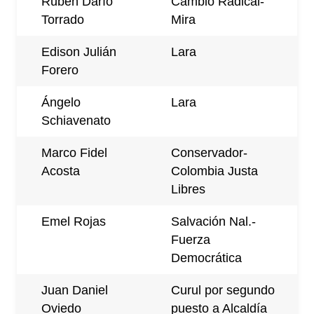
Rubén Darío
Cambio Radical-
Torrado
Mira
Edison Julián
Lara
Forero
Ángelo
Lara
Schiavenato
Marco Fidel
Conservador-
Acosta
Colombia Justa
Libres
Emel Rojas
Salvación Nal.-
Fuerza
Democrática
Juan Daniel
Curul por segundo
Oviedo
puesto a Alcaldía