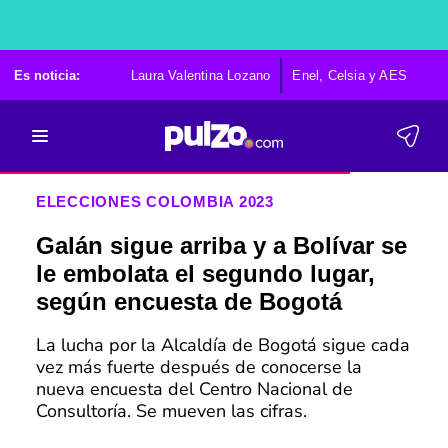
Es noticia:
Laura Valentina Lozano
Enel, Celsia y AES
Po
ELECCIONES COLOMBIA 2023
Galán sigue arriba y a Bolívar se
le embolata el segundo lugar,
según encuesta de Bogotá
La lucha por la Alcaldía de Bogotá sigue cada
vez más fuerte después de conocerse la
nueva encuesta del Centro Nacional de
Consultoría. Se mueven las cifras.