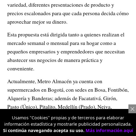
variedad, diferentes presentaciones de producto y
precios escalonados para que cada persona decida cómo
aprovechar mejor su dinero.
Esta propuesta está dirigida tanto a quienes realizan el
mercado semanal o mensual para su hogar como a
pequeños empresarios y emprendedores que necesitan
abastecer sus negocios de manera práctica y
conveniente.
Actualmente, Metro Almacén ya cuenta con
supermercados en Bogotá, con sedes en Bosa, Fontibón,
Alquería y Banderas; además de Facatativá, Girón,
Pasto (Único), Pitalito, Medellín (Prado), Neiva,
Palmira y Cali, donde está presente en Simón Bolívar y
Usamos "Cookies" propias y de terceros para elaborar
La 70.
información estadística y mostrarle publicidad personalizada.
Si continúa navegando acepta su uso.
Más información aquí