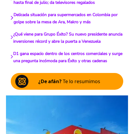
hasta final de julio; da televisores regalados
Delicada situación para supermercados en Colombia por
golpe sobre la mesa de Ara, Makro y más
¿Qué viene para Grupo Éxito? Su nuevo presidente anuncia
inversiones récord y abre la puerta a Venezuela
D1 gana espacio dentro de los centros comerciales y surge
una pregunta incómoda para Éxito y otras cadenas
¿De afán?
Te lo resumimos