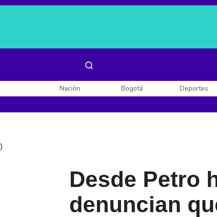
Es noticia:
Laura Valentina Lozano
Enel, Celsia y AES
Nación
Bogotá
Deportes
)
Desde Petro h
denuncian que