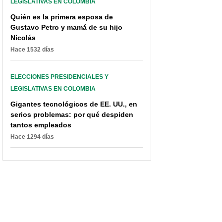
LEGISLATIVAS EN COLOMBIA
“Es delito”: Mininterior
"No reciban dinero”:
Quién es la primera esposa de
regañó a Petro por trino
Martín Santos, por
sobre compra de votos;
polémica frase de Petro
Gustavo Petro y mamá de su hijo
senador insistió
sobre la compra de
Nicolás
votos
Hace 1532 días
ELECCIONES PRESIDENCIALES Y
LEGISLATIVAS EN COLOMBIA
Gigantes tecnológicos de EE. UU., en
serios problemas: por qué despiden
tantos empleados
Hace 1294 días