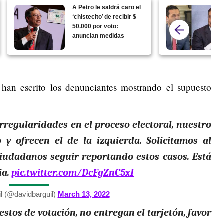
A Petro le saldrá caro el
‘chistecito’ de recibir $
50.000 por voto:
anuncian medidas
han escrito los denunciantes mostrando el supuesto
regularidades en el proceso electoral, nuestro
 y ofrecen el de la izquierda. Solicitamos al
ciudadanos seguir reportando estos casos. Está
ia.
pic.twitter.com/DcFgZnC5xI
l (@davidbarguil)
March 13, 2022
stos de votación, no entregan el tarjetón, favor