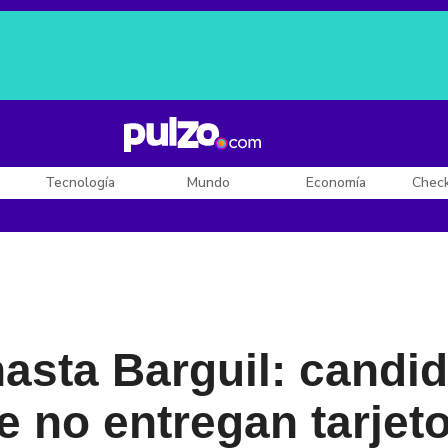
Posesión de De la Espriella
Diego Rueda
Dólar en Colombia
Tecnología
Mundo
Economía
Chec
asta Barguil: candi
 no entregan tarjet