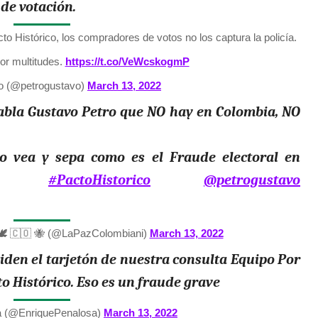
de votación.
to Histórico, los compradores de votos no los captura la policía.
or multitudes.
https://t.co/VeWcskogmP
o (@petrogustavo)
March 13, 2022
habla Gustavo Petro que NO hay en Colombia, NO
 vea y sepa como es el Fraude electoral en
#PactoHistorico
@petrogustavo
.🕊 🇨🇴 🐝 (@LaPazColombiani)
March 13, 2022
piden el tarjetón de nuestra consulta Equipo Por
to Histórico. Eso es un fraude grave
a (@EnriquePenalosa)
March 13, 2022