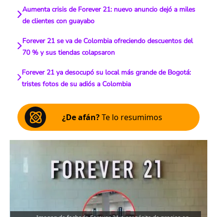
Aumenta crisis de Forever 21: nuevo anuncio dejó a miles
de clientes con guayabo
Forever 21 se va de Colombia ofreciendo descuentos del
70 % y sus tiendas colapsaron
Forever 21 ya desocupó su local más grande de Bogotá:
tristes fotos de su adiós a Colombia
¿De afán?
Te lo resumimos