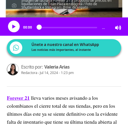
Imagen de fachada Forever 21 a propósito de precios en
liquidaciones de Titán Plaza en Bogotá / Foto de
Shutterstock e Instagram @me_dicenpato
Escucha el artículo
00:00
…
Únete a nuestro canal en WhatsApp
Las noticias más importantes, al instante
Escrito por:
Valeria Arias
Redactora
Jul 14, 2024 - 1:23 pm
Forever 21
lleva varios meses avisando a los
colombianos el cierre total de sus tiendas, pero en los
últimos días este ya se siente definitivo con la evidente
falta de inventario que tiene su última tienda abierta al