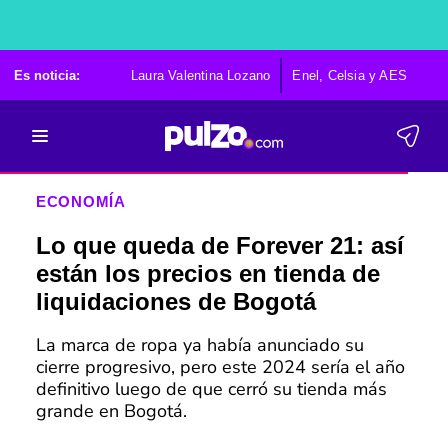
Es noticia:
Laura Valentina Lozano
Enel, Celsia y AES
Po
ECONOMÍA
Lo que queda de Forever 21: así
están los precios en tienda de
liquidaciones de Bogotá
La marca de ropa ya había anunciado su
cierre progresivo, pero este 2024 sería el año
definitivo luego de que cerró su tienda más
grande en Bogotá.