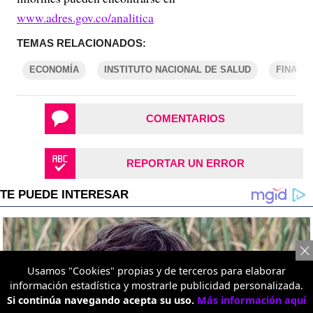
www.adres.gov.co/analitica
TEMAS RELACIONADOS:
ECONOMÍA
INSTITUTO NACIONAL DE SALUD
FINANZ
COMENTARIOS
REPORTAR UN ERROR
Usamos "Cookies" propias y de terceros para elaborar
información estadística y mostrarle publicidad personalizada.
Si continúa navegando acepta su uso.
Más información aquí