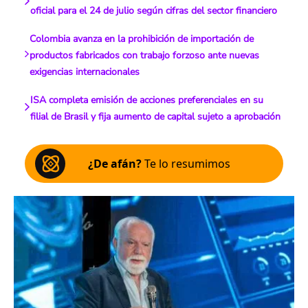
oficial para el 24 de julio según cifras del sector financiero
Colombia avanza en la prohibición de importación de
productos fabricados con trabajo forzoso ante nuevas
exigencias internacionales
ISA completa emisión de acciones preferenciales en su
filial de Brasil y fija aumento de capital sujeto a aprobación
¿De afán?
Te lo resumimos