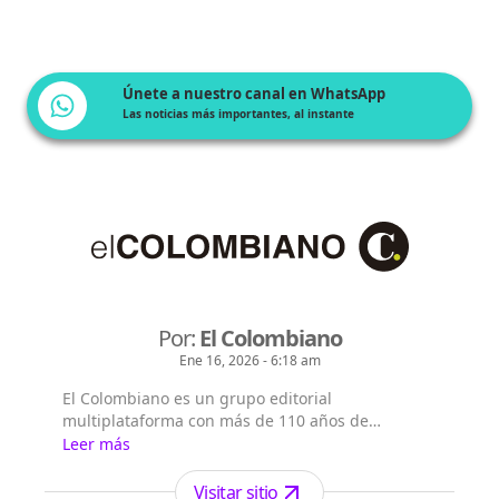
Únete a nuestro canal en WhatsApp
Las noticias más importantes, al instante
Por:
El Colombiano
Ene 16, 2026 - 6:18 am
El Colombiano es un grupo editorial
multiplataforma con más de 110 años de
existencia. Nació en la ciudad de Medellín en
Leer más
Antioquia. Fundado el 6 de febrero de 1912 por
Francisco de Paula Pérez, se ha especializado en
Visitar sitio