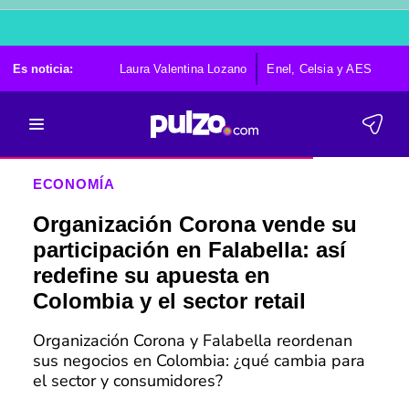
Es noticia:
Laura Valentina Lozano
Enel, Celsia y AES
Po
ECONOMÍA
Organización Corona vende su
participación en Falabella: así
redefine su apuesta en
Colombia y el sector retail
Organización Corona y Falabella reordenan
sus negocios en Colombia: ¿qué cambia para
el sector y consumidores?