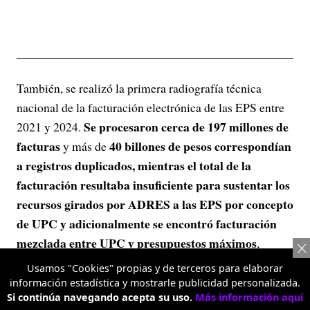
También, se realizó la primera radiografía técnica
nacional de la facturación electrónica de las EPS entre
Se procesaron cerca de 197 millones de
2021 y 2024.
facturas
40 billones de pesos correspondían
y más de
a registros duplicados, mientras el total de la
facturación resultaba insuficiente para sustentar los
recursos girados por ADRES a las EPS por concepto
de UPC y adicionalmente se encontró facturación
mezclada entre UPC y presupuestos máximos
,
siendo este un insumo clave para identificar problemas
Usamos "Cookies" propias y de terceros para elaborar
estructurales de calidad del dato en el sistema.
información estadística y mostrarle publicidad personalizada.
Si continúa navegando acepta su uso.
Más información aquí