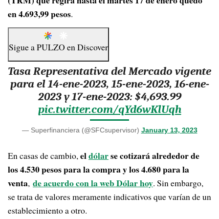
(TRM) que regirá hasta el martes 17 de enero quedó
en 4.693,99 pesos
.
Sigue a
PULZO
en
Discover
Tasa Representativa del Mercado vigente
para el 14-ene-2023, 15-ene-2023, 16-ene-
2023 y 17-ene-2023: $4,693.99
pic.twitter.com/qYd6wKlUqh
— Superfinanciera (@SFCsupervisor)
January 13, 2023
el
dólar
se cotizará alrededor de
En casas de cambio,
los 4.530 pesos para la compra y los 4.680 para la
venta
de acuerdo con la web Dólar hoy
,
. Sin embargo,
se trata de valores meramente indicativos que varían de un
establecimiento a otro.