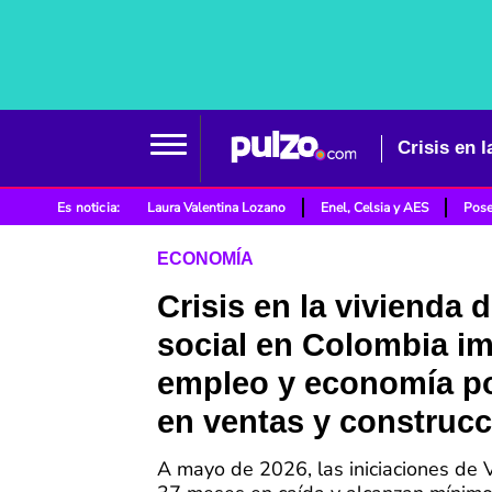
Es noticia:
Laura Valentina Lozano
Enel, Celsia y AES
Pose
ECONOMÍA
Crisis en la vivienda d
social en Colombia i
empleo y economía po
en ventas y construc
A mayo de 2026, las iniciaciones de