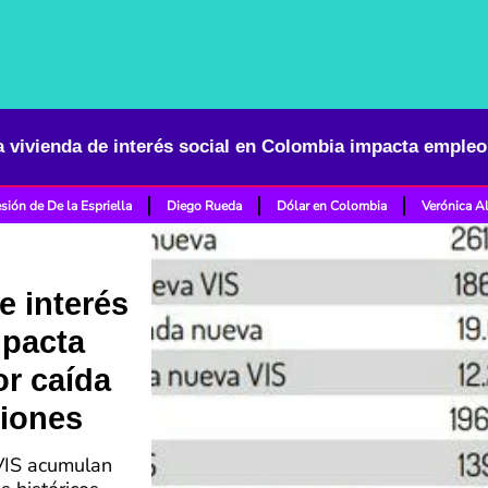
sión de De la Espriella
Diego Rueda
Dólar en Colombia
Verónica A
e interés
mpacta
r caída
ciones
 VIS acumulan