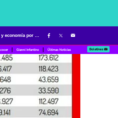
Crisis en la vivienda de interés social en Colombia impacta empleo y economía por caída en ventas y construcciones
Boletines
lcocer
Gianni Infantino
Últimas Noticias