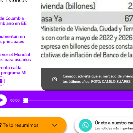
 históricos
 de Colombia
ombiano en EE.
 aumentan en
 principales
a ver el Mundial
s para usuarios
renta caída
al programa Mi
Camacol advierte que el mercado de vivie
los últimos años. FOTO: CAMILO SUÁREZ
00:00
Únete a nuestro c
?
Te lo resumimos
Las noticias más important