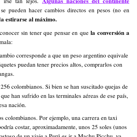
Algunas naciones del continente
 irse tan lejos.
 se pueden hacer cambios directos en pesos (no en
a estirarse al máximo.
la conversión a
a conocer sin tener que pensar en que
 mala:
e cambio corresponde a que un peso argentino equivale
quetes puedan tener precios altos, comprarlos con
angas.
 256 colombianos. Si bien se han suscitado quejas de
 que han sufrido en las terminales aéreas de ese país,
esa nación.
os colombianos. Por ejemplo, una carrera en taxi
podría costar, aproximadamente, unos 25 soles (unos
stoso de un viaje a Perú es ir a Machu Picchu, ya