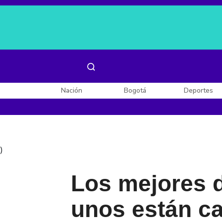
Es noticia:
Laura Valentina Lozano
Enel, Celsia y AES
Nación
Bogotá
Deportes
)
Los mejores d
unos están c