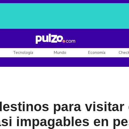
Posesión de De la Espriella
Diego Rueda
Dólar en Colombia
Tecnología
Mundo
Economía
Chec
estinos para visitar
asi impagables en p