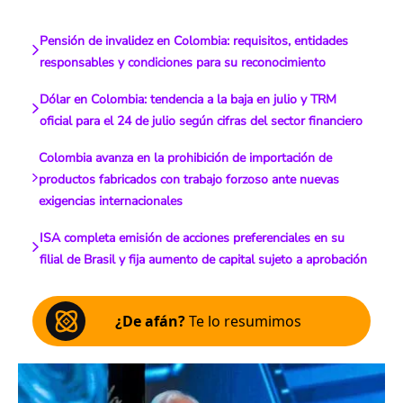
Pensión de invalidez en Colombia: requisitos, entidades
responsables y condiciones para su reconocimiento
Dólar en Colombia: tendencia a la baja en julio y TRM
oficial para el 24 de julio según cifras del sector financiero
Colombia avanza en la prohibición de importación de
productos fabricados con trabajo forzoso ante nuevas
exigencias internacionales
ISA completa emisión de acciones preferenciales en su
filial de Brasil y fija aumento de capital sujeto a aprobación
¿De afán?
Te lo resumimos