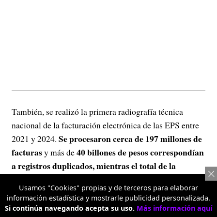
También, se realizó la primera radiografía técnica
nacional de la facturación electrónica de las EPS entre
Se procesaron cerca de 197 millones de
2021 y 2024.
facturas
40 billones de pesos correspondían
y más de
a registros duplicados, mientras el total de la
facturación resultaba insuficiente para sustentar los
Usamos "Cookies" propias y de terceros para elaborar
recursos girados por ADRES a las EPS por concepto
información estadística y mostrarle publicidad personalizada.
de UPC y adicionalmente se encontró facturación
Si continúa navegando acepta su uso.
Más información aquí