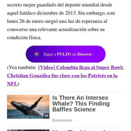
secreto mejor guardado del deporte mundial desde
aquel fatídico diciembre de 2013. Sin embargo, este
lunes 26 de enero surgió una luz de esperanza al
conocerse una relevante actualización sobre su
condición física.
PULZO
Discover
Sigue a
en
[Video] Colombia llega al Super Bowl:
(Vea también:
Christian González fue clave con los Patriots en la
NFL
)