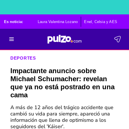
Es noticia:
Laura Valentina Lozano
Enel, Celsia y AES
Po
DEPORTES
Impactante anuncio sobre
Michael Schumacher: revelan
que ya no está postrado en una
cama
A más de 12 años del trágico accidente que
cambió su vida para siempre, apareció una
información que llena de optimismo a los
seguidores del 'Káiser'.