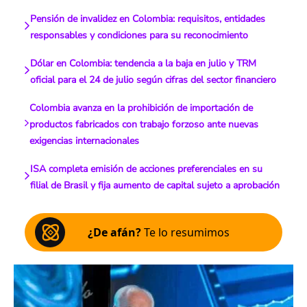
Pensión de invalidez en Colombia: requisitos, entidades
responsables y condiciones para su reconocimiento
Dólar en Colombia: tendencia a la baja en julio y TRM
oficial para el 24 de julio según cifras del sector financiero
Colombia avanza en la prohibición de importación de
productos fabricados con trabajo forzoso ante nuevas
exigencias internacionales
ISA completa emisión de acciones preferenciales en su
filial de Brasil y fija aumento de capital sujeto a aprobación
¿De afán?
Te lo resumimos