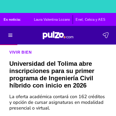
Es noticia:
Laura Valentina Lozano
Enel, Celsia y AES
Po
VIVIR BIEN
Universidad del Tolima abre
inscripciones para su primer
programa de Ingeniería Civil
híbrido con inicio en 2026
La oferta académica contará con 162 créditos
y opción de cursar asignaturas en modalidad
presencial o virtual.