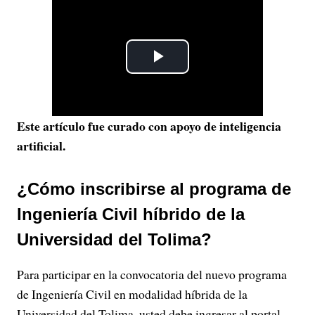
P
l
Este artículo fue curado con apoyo de inteligencia
a
artificial.
y
¿Cómo inscribirse al programa de
V
Ingeniería Civil híbrido de la
i
Universidad del Tolima?
d
Para participar en la convocatoria del nuevo programa
e
de Ingeniería Civil en modalidad híbrida de la
Universidad del Tolima, usted debe ingresar al portal