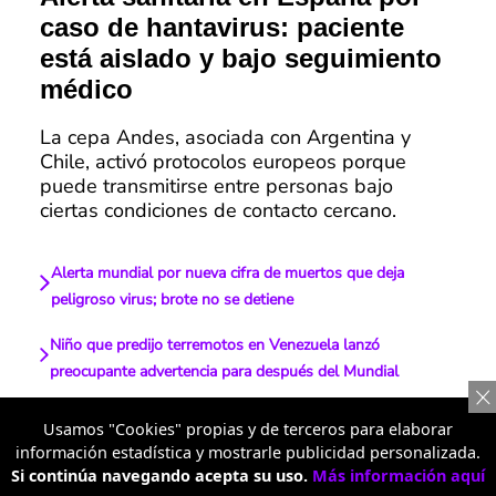
caso de hantavirus: paciente
está aislado y bajo seguimiento
médico
La cepa Andes, asociada con Argentina y
Chile, activó protocolos europeos porque
puede transmitirse entre personas bajo
ciertas condiciones de contacto cercano.
Alerta mundial por nueva cifra de muertos que deja
peligroso virus; brote no se detiene
Niño que predijo terremotos en Venezuela lanzó
preocupante advertencia para después del Mundial
Qué es el norovirus que se propagó en crucero con 3.000
Usamos "Cookies" propias y de terceros para elaborar
pasajeros y encendió alarma
información estadística y mostrarle publicidad personalizada.
Si continúa navegando acepta su uso.
Más información aquí
Nueva alerta mundial por peligroso virus en un crucero;