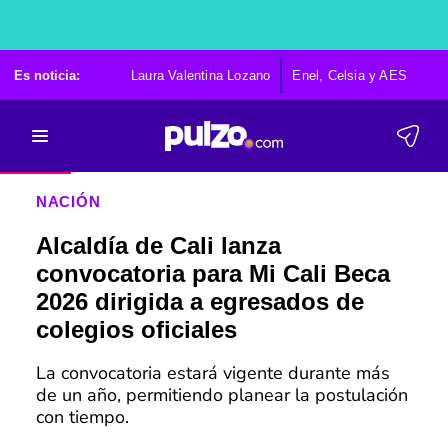
Es noticia:
Laura Valentina Lozano
Enel, Celsia y AES
Po
NACIÓN
Alcaldía de Cali lanza
convocatoria para Mi Cali Beca
2026 dirigida a egresados de
colegios oficiales
La convocatoria estará vigente durante más
de un año, permitiendo planear la postulación
con tiempo.