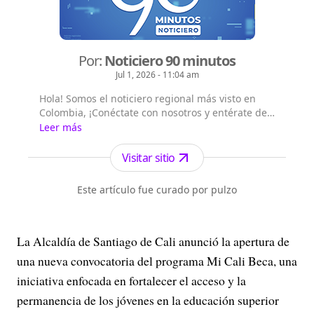
Por:
Noticiero 90 minutos
Jul 1, 2026 - 11:04 am
Hola! Somos el noticiero regional más visto en
Colombia, ¡Conéctate con nosotros y entérate de
las noticias del suroccidente colombiano!,
Leer más
Emisión digital en vivo a las 8 a.m. por todos
nuestros canales digitales, Emisión central a la
Visitar sitio
1:00 p.m. por el canal Telepacífico y nuestros
canales digitales.
Este artículo fue curado por pulzo
La Alcaldía de Santiago de Cali anunció la apertura de
una nueva convocatoria del programa Mi Cali Beca, una
iniciativa enfocada en fortalecer el acceso y la
permanencia de los jóvenes en la educación superior