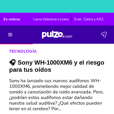
Es noticia:
Laura Valentina Lozano
Enel, Celsia y AES
Po
TECNOLOGÍA
🎧 Sony WH-1000XM6 y el riesgo
para tus oídos
Sony ha lanzado sus nuevos audífonos WH-
1000XM6, prometiendo mejor calidad de
sonido y cancelación de ruido avanzada. Pero,
¿podrían estos audífonos estar dañando
nuestra salud auditiva? ¿Qué efectos pueden
tener en el cerebro? Por...