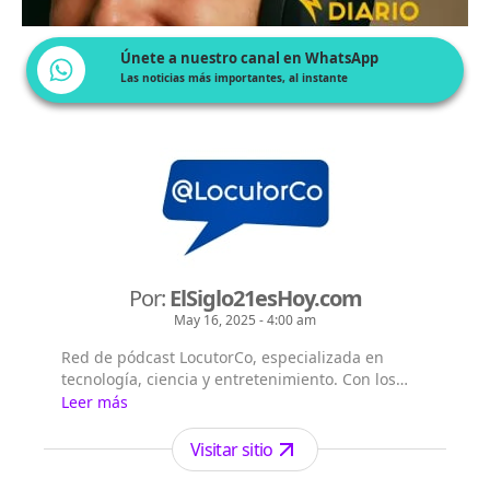
Únete a nuestro canal en WhatsApp
Las noticias más importantes, al instante
Por:
ElSiglo21esHoy.com
May 16, 2025 - 4:00 am
Red de pódcast LocutorCo, especializada en
tecnología, ciencia y entretenimiento. Con los
siguientes títulos pódcast: - El Siglo 21 es Hoy -
Leer más
Flash Diario - Lecturas Misteriosas - EntreVistas
Visitar sitio